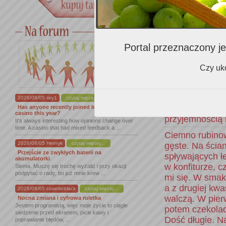
pozostawic po 
Wino o kolorze
zdające się te
zapachu duszą
Portal przeznaczony je
W smaku sie cz
średnio długie 
Czy uko
rajskich jabłek.
Ładne, purpur
owoców z nuta 
2026/08/05 rixy1
czytaj więcej...
porzeczka, wan
Has anyone recently joined lordofspins
casino this year?
przyjemnością 
It's always interesting how opinions change over
time. A casino that had mixed feedback a ...
Ciemno rubino
2026/08/05 Hernyk
czytaj więcej...
gęste. Na ścia
Przejście ze zwykłych baterii na
spływających ł
akumulatorki
w konfiturze, 
Siema. Muszę się trochę wyżalić i przy okazji
podpytać o radę, bo już mnie krew ...
mi się. W smak
a z drugiej kw
2026/08/05 cosetteblack
czytaj więcej...
walczą. W pie
Nocna zmiana i cyfrowa ruletka
Jestem programistą, więc moje życie to ciągłe
potem czekolad
siedzenie przed ekranem, picie kawy i
Dość długie. N
poprawianie błędów, ...