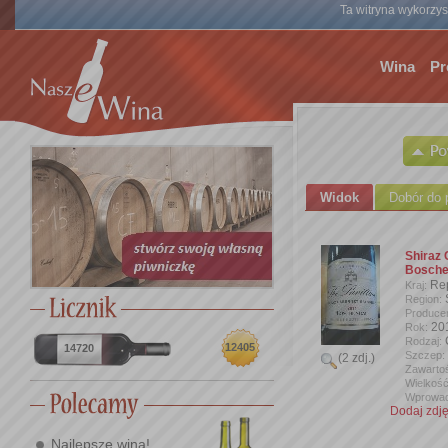
Ta witryna wykorzyst
Wina
Pr
Widok
Dobór do 
Shiraz 
Bosche
Rep
Kraj:
Region:
Produce
20
Rok:
Rodzaj:
12405
14720
Szczep:
(2 zdj.)
Zawartoś
Wielkość
Wprowad
Dodaj zdję
Najlepsze wina!