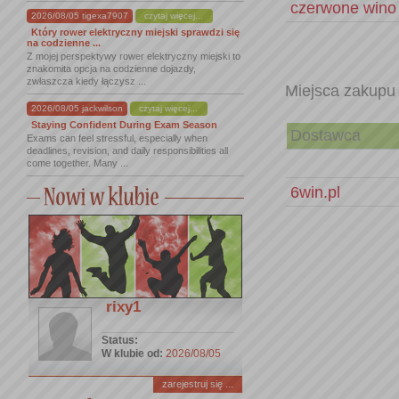
czerwone wino
2026/08/05 tigexa7907
czytaj więcej...
Który rower elektryczny miejski sprawdzi się
na codzienne ...
Z mojej perspektywy rower elektryczny miejski to
znakomita opcja na codzienne dojazdy,
zwłaszcza kiedy łączysz ...
Miejsca zakupu
2026/08/05 jackwilson
czytaj więcej...
Staying Confident During Exam Season
Dostawca
Exams can feel stressful, especially when
deadlines, revision, and daily responsibilities all
come together. Many ...
6win.pl
rixy1
Status:
W klubie od:
2026/08/05
zarejestruj się ...