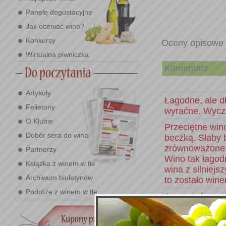
Panele degustacyjne
Jak oceniać wino?
Konkursy
Oceny opisowe
Wirtualna piwniczka
Komentarz
Artykuły
Łagodne, ale d
Felietony
wyraćne. Wyczu
O Klubie
Przeciętne win
Dobór sera do wina
beczką. Słaby b
zrównoważone, 
Partnerzy
Wino tak łagodn
Książka z winem w tle
wina z silniej
Archiwum biuletynów
to zostało win
Podróże z winem w tle
Aromaty kory, 
trochę wiśni i
następnie przyj