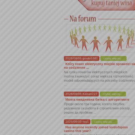
2026/08/06 gosibi1681
czytaj więcej...
Który rower elektryczny miejski sprawdzi si
na codzienne ...
Na rynku rowerów elektrycznych miejskich
można zauważyć coraz większą różnorodność
modeli odpowiadających na potrzeby codzienny
...
2026/08/06 Kaban227
czytaj więcej...
Моята ежедневна битка с алгоритмите
Преди около три години, когато загубих
редовната си работа в строителния сектор,
реших да пробвам ...
2026/08/05 rixy1
czytaj więcej...
Has anyone recently joined lordofspins
casino this year?