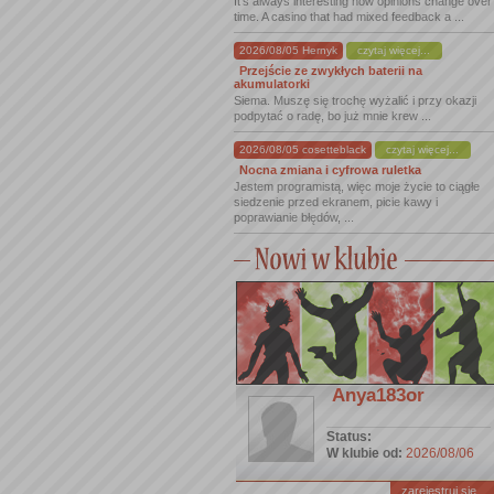
It's always interesting how opinions change over
time. A casino that had mixed feedback a ...
2026/08/05 Hernyk
czytaj więcej...
Przejście ze zwykłych baterii na
akumulatorki
Siema. Muszę się trochę wyżalić i przy okazji
podpytać o radę, bo już mnie krew ...
2026/08/05 cosetteblack
czytaj więcej...
Nocna zmiana i cyfrowa ruletka
Jestem programistą, więc moje życie to ciągłe
siedzenie przed ekranem, picie kawy i
poprawianie błędów, ...
Anya183or
Status:
W klubie od:
2026/08/06
zarejestruj się ...