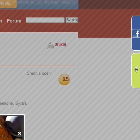
ówna
Członkowie Klubu
Kontakt
Zaloguj
M SIĘ
n
Forum
drukuj
Średnia ocen
6.5
renache, Syrah.