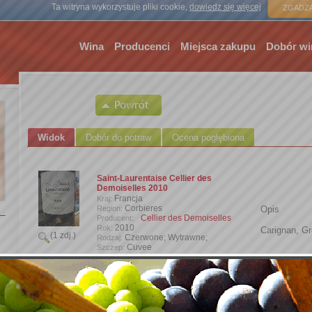
Strona gł
Ta witryna wykorzystuje pliki cookie,
dowiedz się więcej
ZGADZA
Wina
Producenci
Miejsca zakupu
Dobór wi
Widok
Dobór do potraw
Ocena pogłębiona
Saint-Laurentaise Cellier des
Demoiselles 2010
Francja
Kraj:
Corbieres
Region:
Opis
Cellier des Demoiselles
Producent:
2010
Rok:
Carignan, G
(1 zdj.)
Czerwone; Wytrawne;
Rodzaj:
Cuvee
Szczep:
14.50%
Zawartość alkoholu:
0,75 l
Wielkość butelki:
WineMike
Wprowadzone przez:
Dodaj zdjęcie