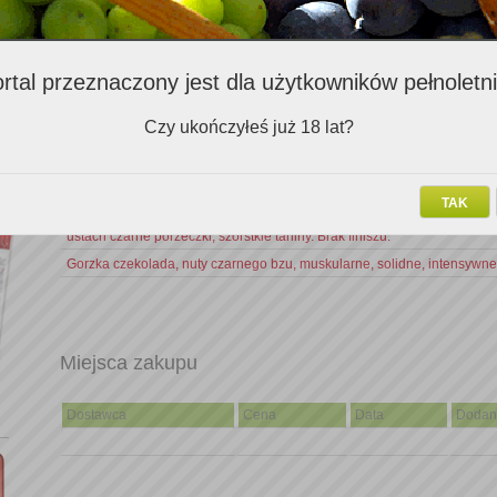
Oceny opisowe
Komentarz
rtal przeznaczony jest dla użytkowników pełnoletn
Mocno kwasowe i taniczne, ale przy tym sensownie zrównoważone. No
Czy ukończyłeś już 18 lat?
również na poziomie.
W nosie nieco stajenne, gęste, kwiatowe, z nutami wiśni, śliwki i czarn
bzu. Alkohol wystaje. W ustach mało tanin, słodkie i gęste. Kwasowość
niby niewielka, a trochę wystaje. Finisz nijaki. Niezrównoważone.
TAK
W nosie przebiajją się w nim czerwone owoce, nuty tulipanów, wanilii. 
ustach czarne porzeczki, szorstkie taniny. Brak finiszu.
Gorzka czekolada, nuty czarnego bzu, muskularne, solidne, intensywne
Miejsca zakupu
Dostawca
Cena
Data
Dodan