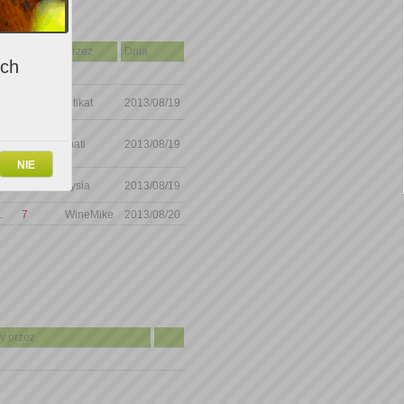
Ocena
Przez
Dnia
ich
s
7
kitikat
2013/08/19
ego
6
mati
2013/08/19
NIE
W
6
Tysia
2013/08/19
.
7
WineMike
2013/08/20
y przez