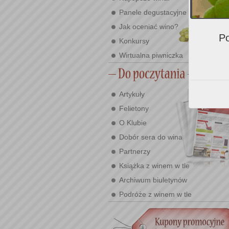
Panele degustacyjne
Jak oceniać wino?
Po
Konkursy
Wirtualna piwniczka
Artykuły
Felietony
O Klubie
Dobór sera do wina
Partnerzy
Książka z winem w tle
Archiwum biuletynów
Podróże z winem w tle