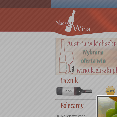
12405
14720
Najlepsze wina!