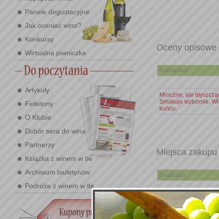
Panele degustacyjne
Jak oceniać wino?
Konkursy
Oceny opisowe
Wirtualna piwniczka
Komentarz
Artykuły
Mroczne, ale błyszcząc
Smakuje wybornie. Win
Felietony
końcu.
O Klubie
Dobór sera do wina
Partnerzy
Miejsca zakupu
Książka z winem w tle
Archiwum biuletynów
Dostawca
Podróże z winem w tle