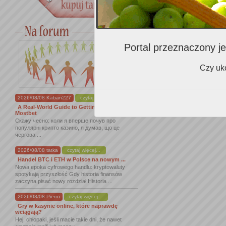
Portal przeznaczony je
Czy uko
2026/08/08 Kaban227
czytaj więcej...
A Real-World Guide to Getting Started With
Mostbet
Скажу чесно: коли я вперше почув про
популярні крипто казино, я думав, що це
чергова ...
2026/08/08 tatka
czytaj więcej...
Handel BTC i ETH w Polsce na nowym ...
Nowa epoka cyfrowego handlu: kryptowaluty
spotykają przyszłość Gdy historia finansów
zaczyna pisać nowy rozdział Historia ...
2026/08/08 Pierro
czytaj więcej...
Gry w kasynie online, które naprawdę
wciągają?
Hej, chłopaki, jeśli macie takie dni, że nawet