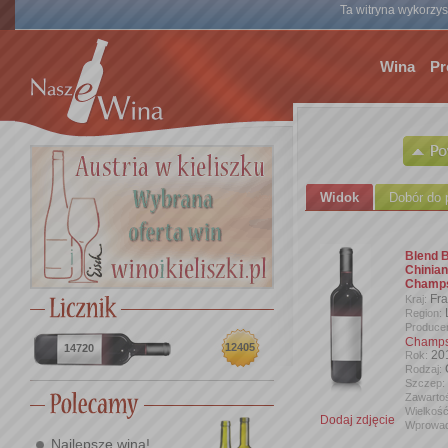
Ta witryna wykorzyst
Wina
Pr
Widok
Dobór do 
Blend B
Chinian
Champ
Fra
Kraj:
Region:
Produce
Champ
12405
14720
20
Rok:
Rodzaj:
Szczep:
Zawartoś
Wielkość
Dodaj zdjęcie
Wprowad
Najlepsze wina!