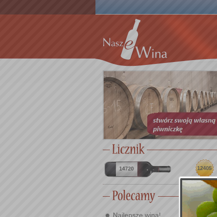
12405
14720
Najlepsze wina!