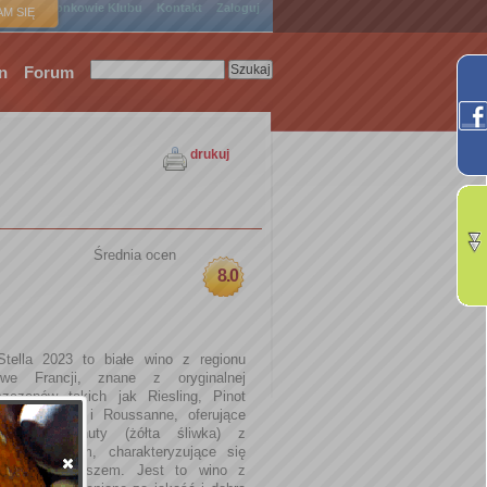
ówna
Członkowie Klubu
Kontakt
Zaloguj
M SIĘ
n
Forum
drukuj
Średnia ocen
8.0
tella 2023 to białe wino z regionu
we Francji, znane z oryginalnej
zczepów takich jak Riesling, Pinot
 (Vermentino) i Roussanne, oferujące
, owocowe nuty (żółta śliwka) z
orzennym tłem, charakteryzujące się
 i długim finiszem. Jest to wino z