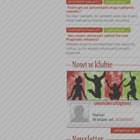
2026/08/06 Kaban227
czytaj więcej...
Które gry na automatach mają najlepsze
wypłaty?
No więc siadajcie, bo opowiem wam, jak to jest,
kiedy traktujecie kasyno nie jak rozrywkę, ...
2026/08/06 Kaban227
czytaj więcej...
Has casino slotroyals added the new
Pragmatic releases?
Κάθομαι τώρα σε μια καφετέρια στην άκρη της
πόλης, με τον φορητό υπολογιστή ανοιχτό
μπροστά ...
ownderchipmu
Status:
W klubie od:
2026/08/07
zarejestruj się ...