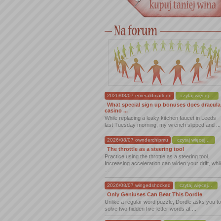
2026/08/07 emeraldmarleen
czytaj więcej...
What special sign up bonuses does dracula
casino ...
While replacing a leaky kitchen faucet in Leeds
last Tuesday morning, my wrench slipped and ...
2026/08/07 ownderchipmu
czytaj więcej...
The throttle as a steering tool
Practice using the throttle as a steering tool.
Increasing acceleration can widen your drift, whi
...
2026/08/07 wingedshocked
czytaj więcej...
Only Geniuses Can Beat This Dordle
Unlike a regular word puzzle, Dordle asks you to
solve two hidden five-letter words at ...