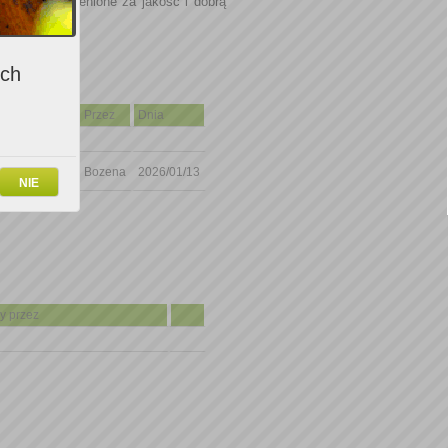
P Cévennes, cenione za jakość i dobrą
 do jakości.
ich
Ocena
Przez
Dnia
8
Bozena
2026/01/13
NIE
y przez