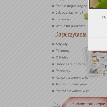
Panele degustacyjne
Jak oceniać wino?
Po
Konkursy
Wirtualna piwniczka
Artykuły
Felietony
O Klubie
Dobór sera do wina
Partnerzy
Książka z winem w tle
Archiwum biuletynów
Podróże z winem w tle