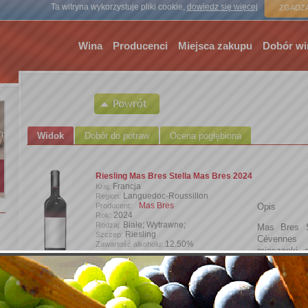
Strona gł
Ta witryna wykorzystuje pliki cookie,
dowiedz się więcej
ZGADZA
Wina
Producenci
Miejsca zakupu
Dobór wi
Widok
Dobór do potraw
Ocena pogłębiona
Riesling Mas Bres Stella Mas Bres 2024
Francja
Kraj:
Languedoc-Roussillon
Region:
Mas Bres
Producent:
Opis
2024
Rok:
Białe; Wytrawne;
Rodzaj:
Mas Bres S
Riesling
Szczep:
Cévennes 
12.50%
Zawartość alkoholu:
mieszanki s
0,75 l
Wielkość butelki:
Gris, Rolle
Bozena
Wprowadzone przez:
Dodaj zdjęcie
cytrusowe
mineralno-k
świeżością