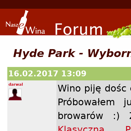
Hyde Park - Wyborne
16.02.2017 13:09
darwal
Wino piję dośc
Próbowałem j
browarów :)
Klasyczna Ps