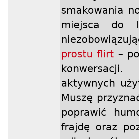
smakowania no
miejsca do 
niezobowiązuj
prostu flirt
– po
konwersacji
aktywnych uży
Muszę przyznać
poprawić humo
frajdę oraz po