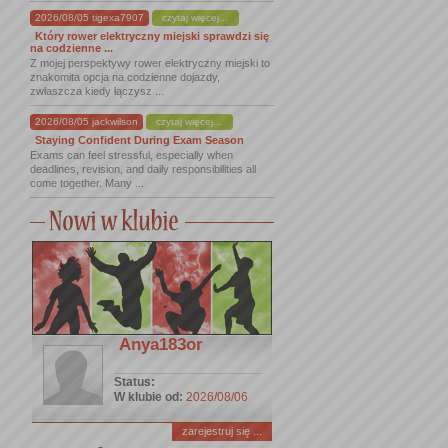
2026/08/05 tigexa7907
czytaj więcej...
Który rower elektryczny miejski sprawdzi się
na codzienne ...
Z mojej perspektywy rower elektryczny miejski to
znakomita opcja na codzienne dojazdy,
zwłaszcza kiedy łączysz ...
2026/08/05 jackwilson
czytaj więcej...
Staying Confident During Exam Season
Exams can feel stressful, especially when
deadlines, revision, and daily responsibilities all
come together. Many ...
Anya183or
Status:
W klubie od:
2026/08/06
zarejestruj się ...