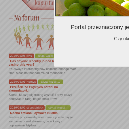
Portal przeznaczony je
Czy uko
2026/08/05 rixy1
czytaj więcej...
Has anyone recently joined lordofspins
casino this year?
It's always interesting how opinions change over
time. A casino that had mixed feedback a ...
2026/08/05 Hernyk
czytaj więcej...
Przejście ze zwykłych baterii na
akumulatorki
Siema. Muszę się trochę wyżalić i przy okazji
podpytać o radę, bo już mnie krew ...
2026/08/05 cosetteblack
czytaj więcej...
Nocna zmiana i cyfrowa ruletka
Jestem programistą, więc moje życie to ciągłe
siedzenie przed ekranem, picie kawy i
poprawianie błędów, ...