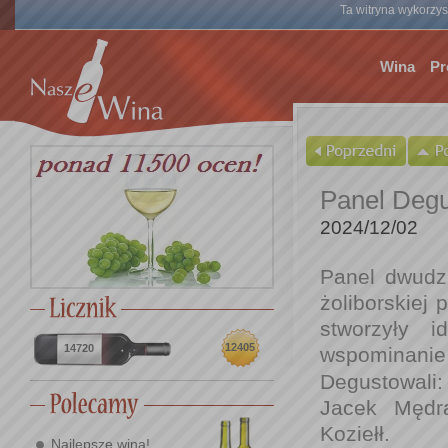
Ta witryna wykorzyst
Wina
Pr
Panel Degu
2024/12/02
Panel dwudzi
żoliborskiej 
stworzyły 
12405
14720
wspominanie
Degustowali
Jacek Mędra
Koziełł.
Najlepsze wina!