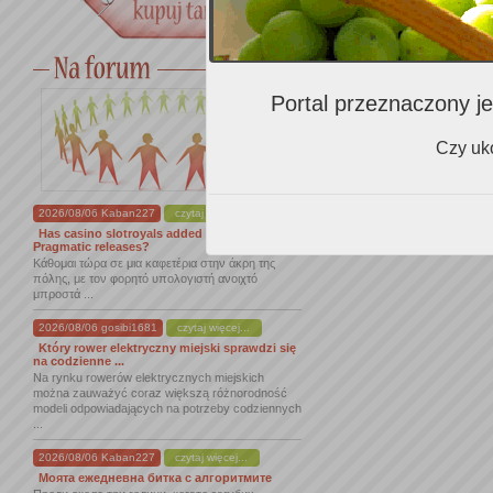
Portal przeznaczony je
Czy uko
2026/08/06 Kaban227
czytaj więcej...
Has casino slotroyals added the new
Pragmatic releases?
Κάθομαι τώρα σε μια καφετέρια στην άκρη της
πόλης, με τον φορητό υπολογιστή ανοιχτό
μπροστά ...
2026/08/06 gosibi1681
czytaj więcej...
Który rower elektryczny miejski sprawdzi się
na codzienne ...
Na rynku rowerów elektrycznych miejskich
można zauważyć coraz większą różnorodność
modeli odpowiadających na potrzeby codziennych
...
2026/08/06 Kaban227
czytaj więcej...
Моята ежедневна битка с алгоритмите