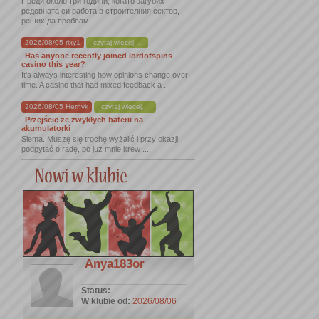
Преди около три години, когато загубих
редовната си работа в строителния сектор,
реших да пробвам ...
2026/08/05 rixy1
czytaj więcej...
Has anyone recently joined lordofspins
casino this year?
It's always interesting how opinions change over
time. A casino that had mixed feedback a ...
2026/08/05 Hernyk
czytaj więcej...
Przejście ze zwykłych baterii na
akumulatorki
Siema. Muszę się trochę wyżalić i przy okazji
podpytać o radę, bo już mnie krew ...
Anya183or
Status:
W klubie od:
2026/08/06