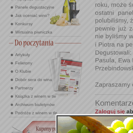
roku, może ś
Panele degustacyjne
ostatni pan
Jak oceniać wino?
polubiliśmy, 
Konkursy
pewnie już z
Wirtualna piwniczka
nie byliśmy 
i Piotra na p
Degustowali
Artykuły
Pasula, Ewa 
Felietony
Przebindowsk
O Klubie
Dobór sera do wina
Zapraszamy d
Partnerzy
Książka z winem w tle
Komentarz
Archiwum biuletynów
Zaloguj się
ab
Podróże z winem w tle