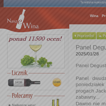
Ta witryna wykorzyst
Wina
Pr
Panel Degu
2025/01/28
Panel Degust
Panel dwudz
12405
14720
poniedziałek
progach Jacka
zabawny...
Dawno nie mi
Najlepsze wina!