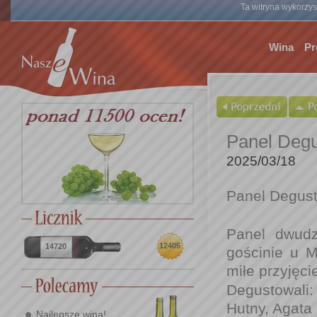
Ta witryna wykorzyst
Wina
Pr
Panel Degu
2025/03/18
Panel Degust
Panel dwudz
12405
14720
gościnie u M
miłe przyjęci
Degustowali:
Hutny, Agata 
Najlepsze wina!