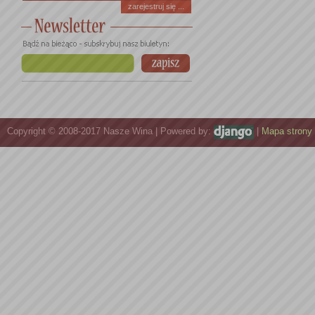
zarejestruj się ...
Copyright © 2008-2017 Nasze Wina | Powered by:
|
Mapa strony