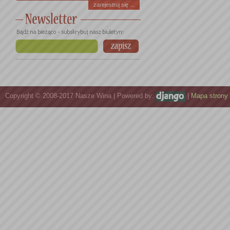
zarejestruj się ...
Copyright © 2008-2017 Nasze Wina | Powered by:
|
Mapa strony