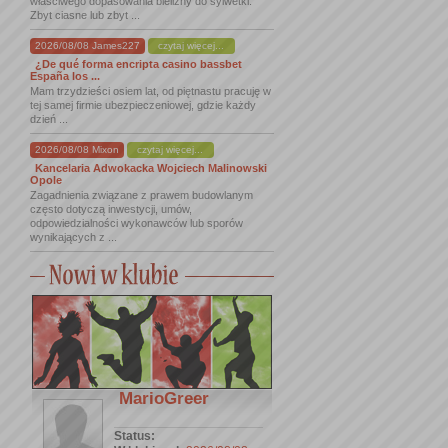
właściwego dopasowania bielizny do sylwetki.
Zbyt ciasne lub zbyt ...
2026/08/08 James227
czytaj więcej...
¿De qué forma encripta casino bassbet
España los ...
Mam trzydzieści osiem lat, od piętnastu pracuję w
tej samej firmie ubezpieczeniowej, gdzie każdy
dzień ...
2026/08/08 Mixon
czytaj więcej...
Kancelaria Adwokacka Wojciech Malinowski
Opole
Zagadnienia związane z prawem budowlanym
często dotyczą inwestycji, umów,
odpowiedzialności wykonawców lub sporów
wynikających z ...
MarioGreer
Status: