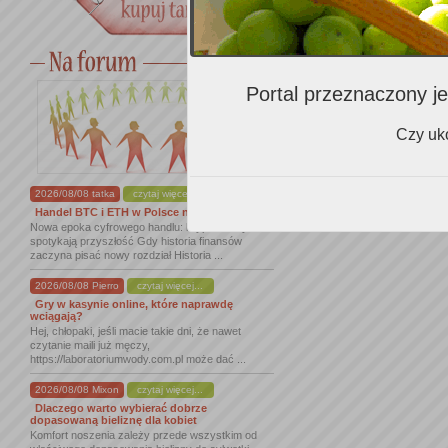
Portal przeznaczony je
Czy uko
2026/08/08 tatka
czytaj więcej...
Handel BTC i ETH w Polsce na nowym ...
Nowa epoka cyfrowego handlu: kryptowaluty
spotykają przyszłość Gdy historia finansów
zaczyna pisać nowy rozdział Historia ...
2026/08/08 Pierro
czytaj więcej...
Gry w kasynie online, które naprawdę
wciągają?
Hej, chłopaki, jeśli macie takie dni, że nawet
czytanie maili już męczy,
https://laboratoriumwody.com.pl może dać ...
2026/08/08 Mixon
czytaj więcej...
Dlaczego warto wybierać dobrze
dopasowaną bieliznę dla kobiet
Komfort noszenia zależy przede wszystkim od