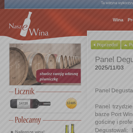
Ta witryna wykorzyst
Wina
Pr
Panel Degu
2025/11/03
Panel Degustac
12405
14720
Panel trzydzi
barze Port Win
gościnę i prof
Degustowali:
Najlepsze wina!