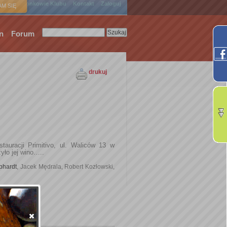
ówna
Członkowie Klubu
Kontakt
Zaloguj
M SIĘ
n
Forum
drukuj
tauracji Primitivo, ul. Waliców 13 w
yło jej wino…..
bhardt
,
Jacek Mędrala, Robert Kozłowski,
%2035/