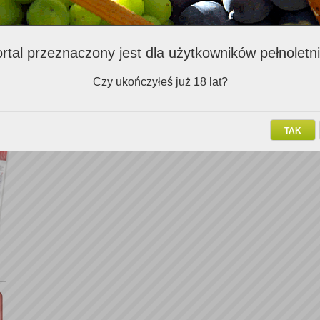
Komentarze
Zaloguj się
aby skomentować ten tekst
rtal przeznaczony jest dla użytkowników pełnoletn
Czy ukończyłeś już 18 lat?
TAK