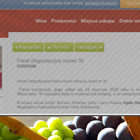
Strona gł
Ta witryna wykorzystuje pliki cookie,
dowiedz się więcej
ZGADZA
Wina
Producenci
Miejsca zakupu
Dobór wi
Panel Degustacyjny numer 35
2026/02/08
Panel Degustacyjny Klubu nasze-wina.pl, sesja nr 35
Panel trzydziesty piąty odbył się 24 stycznia 2026 roku w res
Warszawie. W zasadzie była to noworoczna kolacja, a że towarzysz
W kolacji udział wzięli: Bożena Skibicka, Zofia i Jerzy Pasula,
Agata Ge
Magdalena Poklewska-Koziełł i Piotr Sobolewski.
A całe sprawozdanie znajdziecie Państwo tu:
https://nasze-wina.pl/nw/pages/Panel%20Degustacyjny%20numer