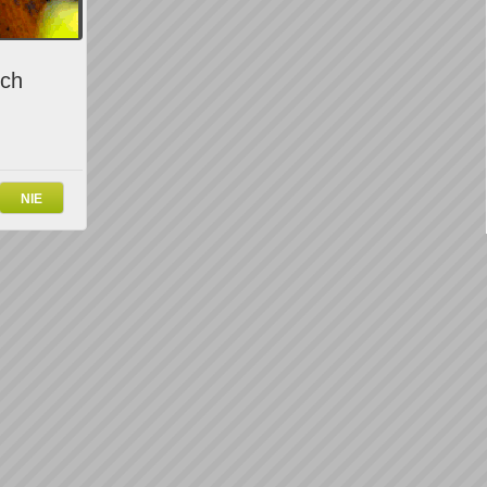
ich
NIE