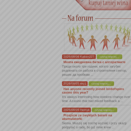
2026/08/06 Kaban227
czytaj więcej...
Моята ежедневна битка с алгоритмите
Преди около три години, когато загубих
редовната си работа в строителния сектор,
реших да пробвам ...
2026/08/05 rixy1
czytaj więcej...
Has anyone recently joined lordofspins
casino this year?
It's always interesting how opinions change over
time. A casino that had mixed feedback a ...
2026/08/05 Hernyk
czytaj więcej...
Przejście ze zwykłych baterii na
akumulatorki
Siema. Muszę się trochę wyżalić i przy okazji
podpytać o radę, bo już mnie krew ...