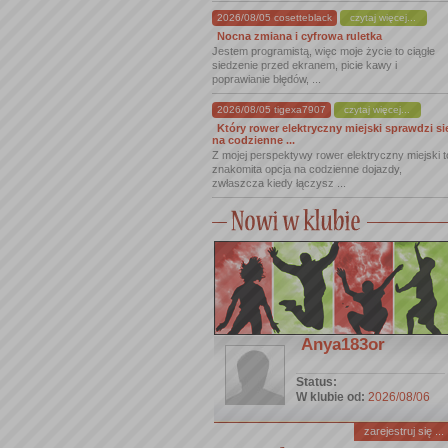
2026/08/05 cosetteblack
czytaj więcej...
Nocna zmiana i cyfrowa ruletka
Jestem programistą, więc moje życie to ciągłe
siedzenie przed ekranem, picie kawy i
poprawianie błędów, ...
2026/08/05 tigexa7907
czytaj więcej...
Który rower elektryczny miejski sprawdzi si
na codzienne ...
Z mojej perspektywy rower elektryczny miejski t
znakomita opcja na codzienne dojazdy,
zwłaszcza kiedy łączysz ...
Anya183or
Status:
W klubie od:
2026/08/06
zarejestruj się ...