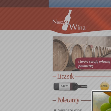
12405
14720
Najlepsze wina!