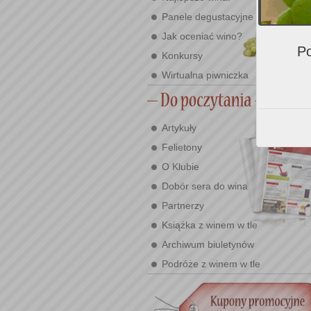
Panele degustacyjne
Jak oceniać wino?
Po
Konkursy
Wirtualna piwniczka
Artykuły
Felietony
O Klubie
Dobór sera do wina
Partnerzy
Książka z winem w tle
Archiwum biuletynów
Podróże z winem w tle