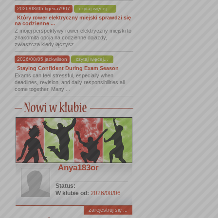
2026/08/05 tigexa7907
czytaj więcej...
Który rower elektryczny miejski sprawdzi się
na codzienne ...
Z mojej perspektywy rower elektryczny miejski to
znakomita opcja na codzienne dojazdy,
zwłaszcza kiedy łączysz ...
2026/08/05 jackwilson
czytaj więcej...
Staying Confident During Exam Season
Exams can feel stressful, especially when
deadlines, revision, and daily responsibilities all
come together. Many ...
Anya183or
Status:
W klubie od:
2026/08/06
zarejestruj się ...