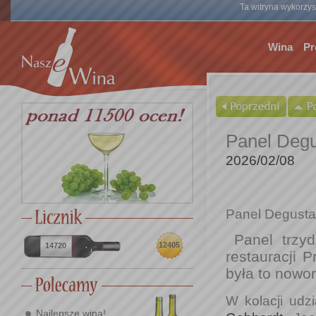
Ta witryna wykorzyst
Wina
Pr
Panel Degu
2026/02/08
Panel Degustac
Panel trzy
12405
14720
restauracji 
była to nowor
W kolacji udzi
Najlepsze wina!