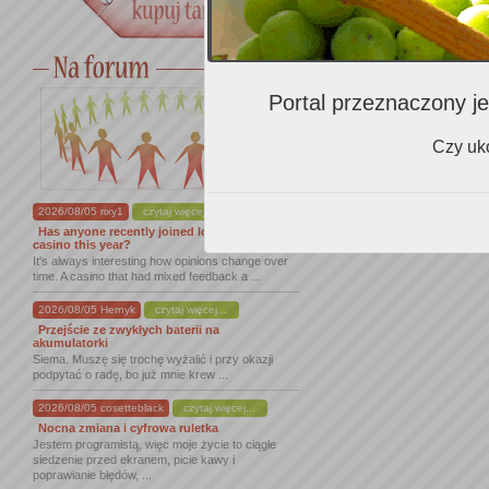
Portal przeznaczony je
Czy uko
2026/08/05 rixy1
czytaj więcej...
Has anyone recently joined lordofspins
casino this year?
It's always interesting how opinions change over
time. A casino that had mixed feedback a ...
2026/08/05 Hernyk
czytaj więcej...
Przejście ze zwykłych baterii na
akumulatorki
Siema. Muszę się trochę wyżalić i przy okazji
podpytać o radę, bo już mnie krew ...
2026/08/05 cosetteblack
czytaj więcej...
Nocna zmiana i cyfrowa ruletka
Jestem programistą, więc moje życie to ciągłe
siedzenie przed ekranem, picie kawy i
poprawianie błędów, ...