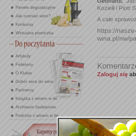
Gebhardt
,
Jac
Koziełł i Piotr
Panele degustacyjne
Jak oceniać wino?
A całe sprawoz
Konkursy
https://nasze
Wirtualna piwniczka
wina.pl/nw/
Artykuły
Komentarz
Felietony
O Klubie
Zaloguj się
ab
Dobór sera do wina
Partnerzy
Książka z winem w tle
Archiwum biuletynów
Podróże z winem w tle