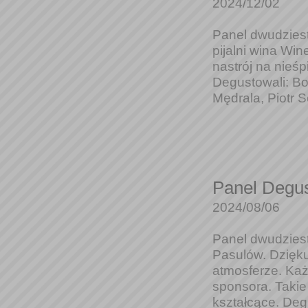
2024/12/02
Panel dwudziest
pijalni wina Win
nastrój na nie
Degustowali: Bo
Mędrala, Piotr S
Panel Degus
2024/08/06
Panel dwudziest
Pasulów. Dzięku
atmosferze. Ka
sponsora. Takie
kształcące. Degu