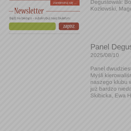
Degustowali: Bo
zarejestruj się ...
Kozłowski, Magd
Panel Degus
2025/08/10
Panel dwudziest
Myśli kierowali
naszego klubu 
już bardzo nied
Skibicka, Ewa Hu