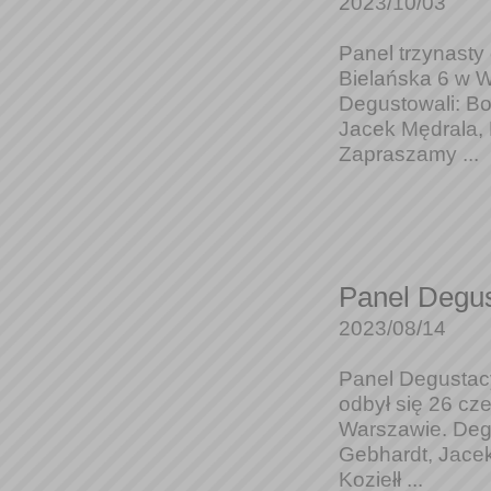
2023/10/03
Panel trzynasty
Bielańska 6 w W
Degustowali: Bo
Jacek Mędrala, 
Zapraszamy ...
Panel Degus
2023/08/14
Panel Degustacy
odbył się 26 cz
Warszawie. Degu
Gebhardt, Jacek
Koziełł ...