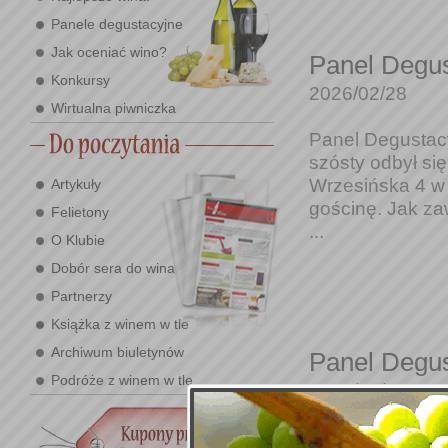
Panele degustacyjne
Jak oceniać wino?
Panel Degus
Konkursy
2026/02/28
Wirtualna piwniczka
Panel Degustacy
szósty odbył się
Wrzesińska 4 w
Artykuły
gościnę. Jak za
Felietony
...
O Klubie
Dobór sera do wina
Partnerzy
Książka z winem w tle
Archiwum biuletynów
Panel Degus
Podróże z winem w tle
2026/02/08
Panel Degustacy