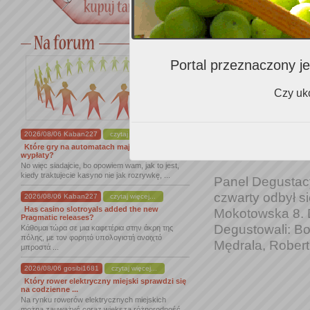
piąty odbył się 
w Warszawie. W 
jej wino….. W kol
Portal przeznaczony je
Czy uko
Panel Degus
2026/08/06 Kaban227
czytaj więcej...
2025/12/08
Które gry na automatach mają najlepsze
wypłaty?
No więc siadajcie, bo opowiem wam, jak to jest,
kiedy traktujecie kasyno nie jak rozrywkę, ...
Panel Degustacy
czwarty odbył s
2026/08/06 Kaban227
czytaj więcej...
Has casino slotroyals added the new
Mokotowska 8. D
Pragmatic releases?
Degustowali: Bo
Κάθομαι τώρα σε μια καφετέρια στην άκρη της
πόλης, με τον φορητό υπολογιστή ανοιχτό
Mędrala, Robert 
μπροστά ...
2026/08/06 gosibi1681
czytaj więcej...
Który rower elektryczny miejski sprawdzi się
na codzienne ...
Na rynku rowerów elektrycznych miejskich
można zauważyć coraz większą różnorodność