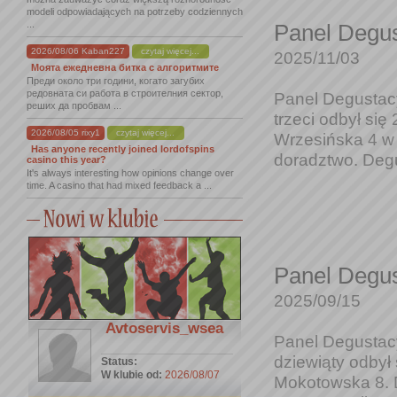
modeli odpowiadających na potrzeby codziennych
...
Panel Degus
2026/08/06 Kaban227
czytaj więcej...
2025/11/03
Моята ежедневна битка с алгоритмите
Преди около три години, когато загубих
редовната си работа в строителния сектор,
Panel Degustacy
реших да пробвам ...
trzeci odbył się
2026/08/05 rixy1
czytaj więcej...
Wrzesińska 4 w 
Has anyone recently joined lordofspins
doradztwo. Degu
casino this year?
It's always interesting how opinions change over
time. A casino that had mixed feedback a ...
Panel Degus
2025/09/15
Avtoservis_wsea
Panel Degustacy
dziewiąty odbył
Status:
W klubie od:
2026/08/07
Mokotowska 8. D