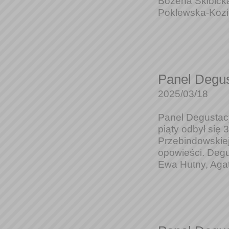
Bożena Skibick
Poklewska-Kozie
Panel Degus
2025/03/18
Panel Degustacy
piąty odbył się
Przebindowskiej
opowieści. Degu
Ewa Hutny, Agat