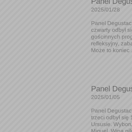
Panel Degus
2025/01/28
Panel Degustacy
czwarty odbył s
gościnnych proga
refleksyjny, zab
Może to koniec .
Panel Degus
2025/01/05
Panel Degustacy
trzeci odbył si
Ursusie. Wyboru
Miguel. Wina pil