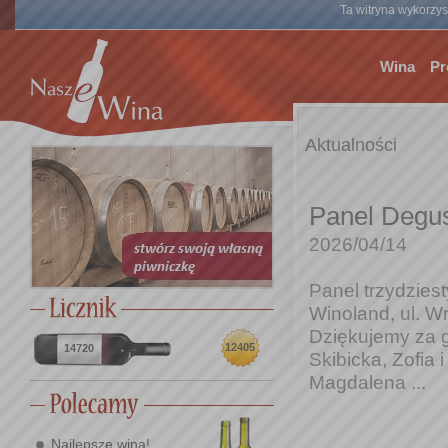
Ta witryna wykorzyst
Wina
Pr
Aktualności
Panel Degus
2026/04/14
Panel trzydziest
Winoland, ul. W
Dziękujemy za g
12405
14720
Skibicka, Zofia 
Magdalena ...
Najlepsze wina!