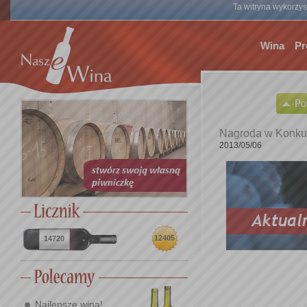
Ta witryna wykorzyst
Wina
Pr
Nagroda w Konkurs
2013/05/06
12405
14720
Najlepsze wina!