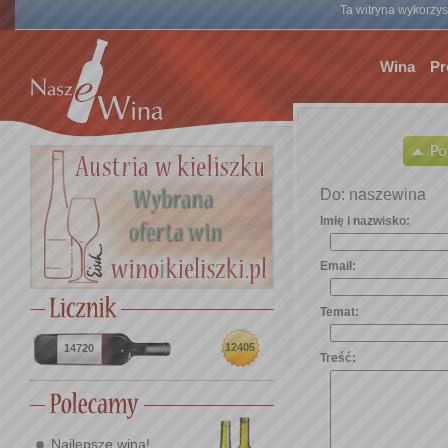
Ta witryna wykorzyst
Wina
Pr
Do: naszewina
Imię i nazwisko:
Email:
Temat:
12405
14720
Treść:
Najlepsze wina!