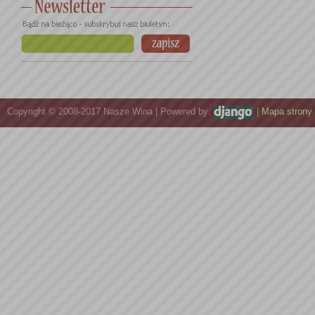
Copyright © 2008-2017 Nasze Wina | Powered by:
|
Mapa strony