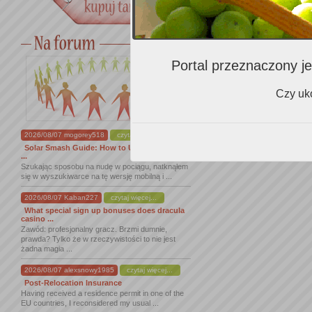
Portal przeznaczony je
Czy uko
2026/08/07 mogorey518
czytaj więcej...
Solar Smash Guide: How to Unlock All Secret
...
Szukając sposobu na nudę w pociągu, natknąłem
się w wyszukiwarce na tę wersję mobilną i ...
2026/08/07 Kaban227
czytaj więcej...
What special sign up bonuses does dracula
casino ...
Zawód: profesjonalny gracz. Brzmi dumnie,
prawda? Tylko że w rzeczywistości to nie jest
żadna magia ...
2026/08/07 alexsnowy1985
czytaj więcej...
Post-Relocation Insurance
Having received a residence permit in one of the
EU countries, I reconsidered my usual ...