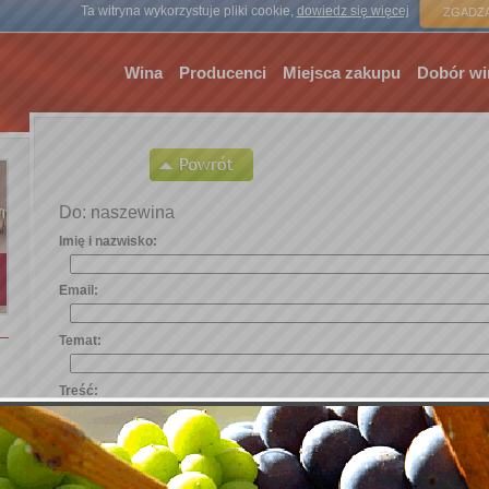
Strona gł
Ta witryna wykorzystuje pliki cookie,
dowiedz się więcej
ZGADZA
Wina
Producenci
Miejsca zakupu
Dobór wi
Do: naszewina
Imię i nazwisko:
Email:
Temat:
Treść: