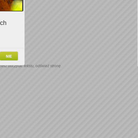
ich
NIE
ożesz odczytać tekstu, odśwież stronę.