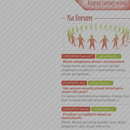
2026/08/06 Kaban227
czytaj więcej...
Моята ежедневна битка с алгоритмите
Преди около три години, когато загубих
редовната си работа в строителния сектор,
реших да пробвам ...
2026/08/05 rixy1
czytaj więcej...
Has anyone recently joined lordofspins
casino this year?
It's always interesting how opinions change over
time. A casino that had mixed feedback a ...
2026/08/05 Hernyk
czytaj więcej...
Przejście ze zwykłych baterii na
akumulatorki
Siema. Muszę się trochę wyżalić i przy okazji
podpytać o radę, bo już mnie krew ...