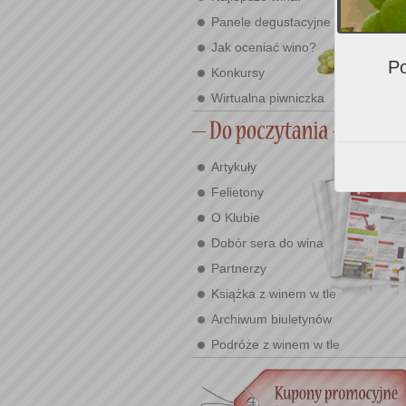
Panele degustacyjne
Jak oceniać wino?
Po
Konkursy
Wirtualna piwniczka
Artykuły
Felietony
O Klubie
Dobór sera do wina
Partnerzy
Książka z winem w tle
Archiwum biuletynów
Podróże z winem w tle