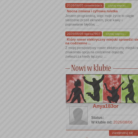
2026/08/05 cosetteblack
czytaj więcej...
Nocna zmiana i cyfrowa ruletka
Jestem programistą, więc moje życie to ciągłe
siedzenie przed ekranem, picie kawy i
poprawianie błędów, ...
2026/08/05 tigexa7907
czytaj więcej...
Który rower elektryczny miejski sprawdzi si
na codzienne ...
Z mojej perspektywy rower elektryczny miejski t
znakomita opcja na codzienne dojazdy,
zwłaszcza kiedy łączysz ...
Anya183or
Status:
W klubie od:
2026/08/06
zarejestruj się ...