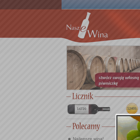
12405
14720
Najlepsze wina!