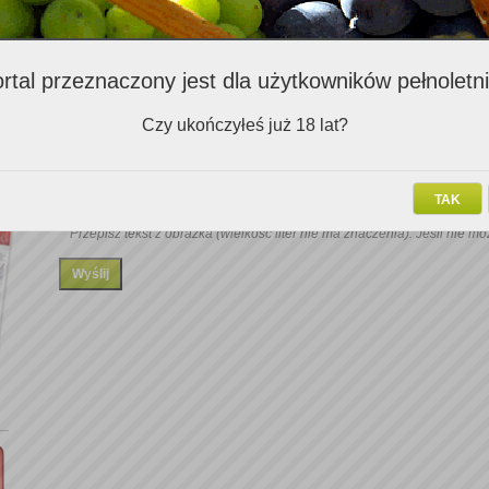
rtal przeznaczony jest dla użytkowników pełnoletn
Czy ukończyłeś już 18 lat?
Przepisz tekst:
Proszę dodać siedem do czterech i wpisać wynik
TAK
Przepisz tekst z obrazka (wielkość liter nie ma znaczenia). Jeśli nie m