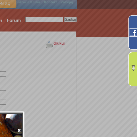
ówna
Członkowie Klubu
Kontakt
Zaloguj
M SIĘ
n
Forum
drukuj