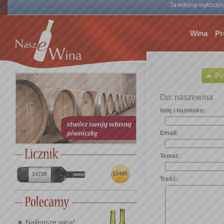
Ta witryna wykorzyst
Wina
Pr
Do: naszewina
Imię i nazwisko:
Email:
Temat:
12405
14720
Treść:
Najlepsze wina!