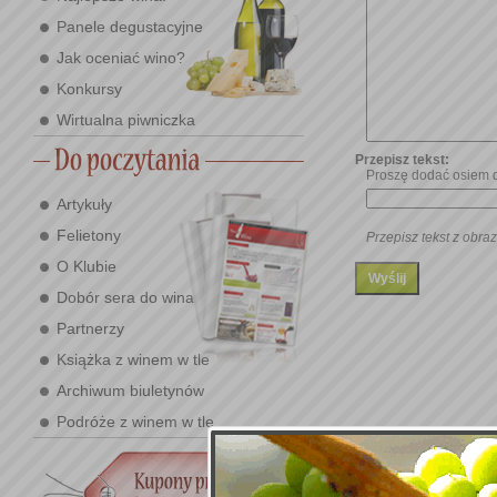
Panele degustacyjne
Jak oceniać wino?
Konkursy
Wirtualna piwniczka
Przepisz tekst:
Proszę dodać osiem d
Artykuły
Felietony
Przepisz tekst z obraz
O Klubie
Dobór sera do wina
Partnerzy
Książka z winem w tle
Archiwum biuletynów
Podróże z winem w tle