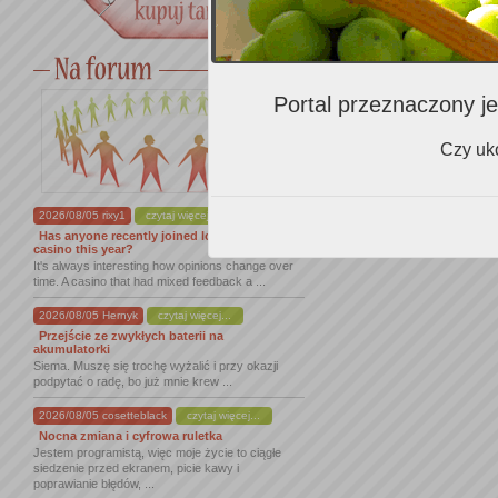
Portal przeznaczony je
Czy uko
2026/08/05 rixy1
czytaj więcej...
Has anyone recently joined lordofspins
casino this year?
It's always interesting how opinions change over
time. A casino that had mixed feedback a ...
2026/08/05 Hernyk
czytaj więcej...
Przejście ze zwykłych baterii na
akumulatorki
Siema. Muszę się trochę wyżalić i przy okazji
podpytać o radę, bo już mnie krew ...
2026/08/05 cosetteblack
czytaj więcej...
Nocna zmiana i cyfrowa ruletka
Jestem programistą, więc moje życie to ciągłe
siedzenie przed ekranem, picie kawy i
poprawianie błędów, ...