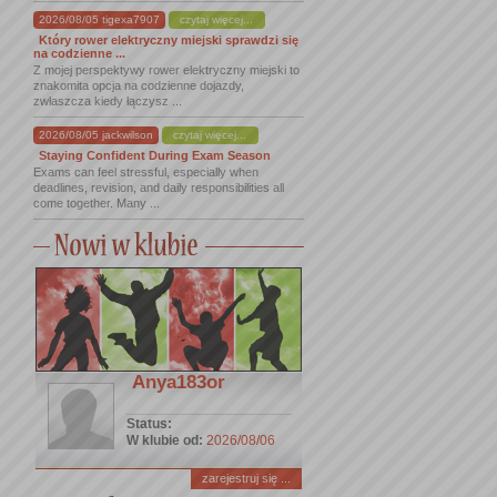
2026/08/05 tigexa7907
czytaj więcej...
Który rower elektryczny miejski sprawdzi się
na codzienne ...
Z mojej perspektywy rower elektryczny miejski to
znakomita opcja na codzienne dojazdy,
zwłaszcza kiedy łączysz ...
2026/08/05 jackwilson
czytaj więcej...
Staying Confident During Exam Season
Exams can feel stressful, especially when
deadlines, revision, and daily responsibilities all
come together. Many ...
Anya183or
Status:
W klubie od:
2026/08/06
zarejestruj się ...