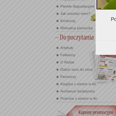
Panele degustacyjne
Jak oceniać wino?
Po
Konkursy
Wirtualna piwniczka
Artykuły
Felietony
O Klubie
Dobór sera do wina
Partnerzy
Książka z winem w tle
Archiwum biuletynów
Podróże z winem w tle