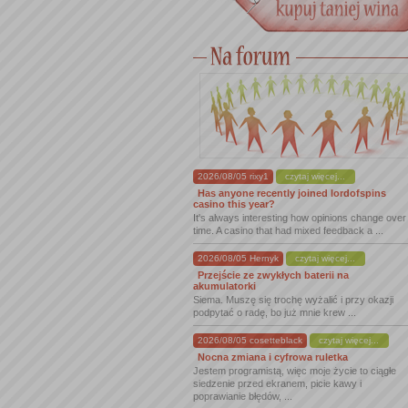
2026/08/05 rixy1
czytaj więcej...
Has anyone recently joined lordofspins
casino this year?
It's always interesting how opinions change over
time. A casino that had mixed feedback a ...
2026/08/05 Hernyk
czytaj więcej...
Przejście ze zwykłych baterii na
akumulatorki
Siema. Muszę się trochę wyżalić i przy okazji
podpytać o radę, bo już mnie krew ...
2026/08/05 cosetteblack
czytaj więcej...
Nocna zmiana i cyfrowa ruletka
Jestem programistą, więc moje życie to ciągłe
siedzenie przed ekranem, picie kawy i
poprawianie błędów, ...