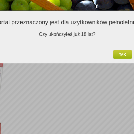
Hasło:
Zapamiętaj mnie:
rtal przeznaczony jest dla użytkowników pełnoletn
Zapomniałem hasła
Czy ukończyłeś już 18 lat?
TAK