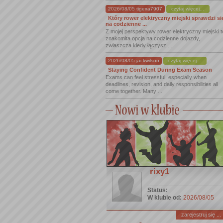
2026/08/05 tigexa7907
czytaj więcej...
Który rower elektryczny miejski sprawdzi si
na codzienne ...
Z mojej perspektywy rower elektryczny miejski t
znakomita opcja na codzienne dojazdy,
zwłaszcza kiedy łączysz ...
2026/08/05 jackwilson
czytaj więcej...
Staying Confident During Exam Season
Exams can feel stressful, especially when
deadlines, revision, and daily responsibilities all
come together. Many ...
rixy1
Status:
W klubie od:
2026/08/05
zarejestruj się ...