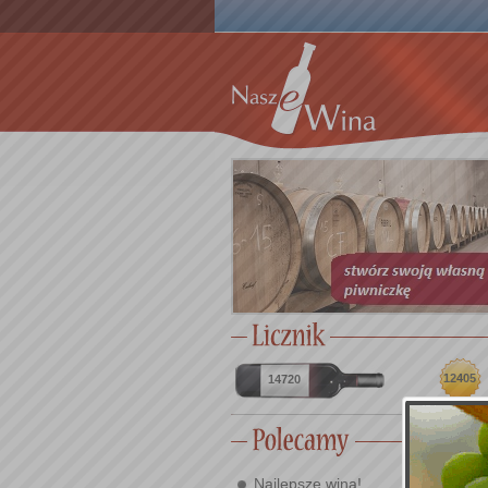
12405
14720
Najlepsze wina!