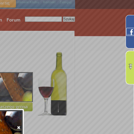
ówna
Członkowie Klubu
Kontakt
Zaloguj
M SIĘ
n
Forum
.