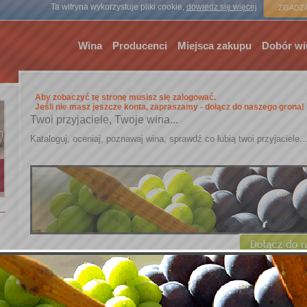
Strona gł
Ta witryna wykorzystuje pliki cookie,
dowiedz się więcej
ZGADZA
Wina
Producenci
Miejsca zakupu
Dobór wi
Aby zobaczyć tę stronę musisz się zalogować.
Jeśli nie masz jeszcze konta, zapraszamy - dołącz do naszego grona!
Twoi przyjaciele, Twoje wina...
Kataloguj, oceniaj, poznawaj wina, sprawdź co lubią twoi przyjaciele..
Logowanie
Nazwa użytkownika: