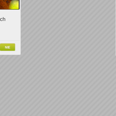
ich
NIE