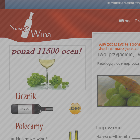
Ta witryna wykorzyst
Wina
Pr
Aby zobaczyć tę stron
Jeśli nie masz jeszcze
Twoi przyjaciele, T
Kataloguj, oceniaj, pozn
12405
14720
Logowanie
Nazwa użytkownika:
Najlepsze wina!