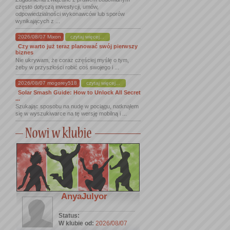
często dotyczą inwestycji, umów,
odpowiedzialności wykonawców lub sporów
wynikających z ...
2026/08/07 Mixon
czytaj więcej...
Czy warto już teraz planować swój pierwszy
biznes
Nie ukrywam, że coraz częściej myślę o tym,
żeby w przyszłości robić coś swojego i ...
2026/08/07 mogorey518
czytaj więcej...
Solar Smash Guide: How to Unlock All Secret
...
Szukając sposobu na nudę w pociągu, natknąłem
się w wyszukiwarce na tę wersję mobilną i ...
AnyaJulyor
Status:
W klubie od:
2026/08/07