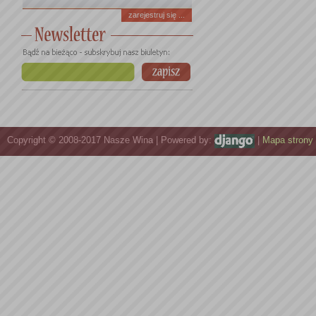
zarejestruj się ...
Copyright © 2008-2017 Nasze Wina | Powered by:
|
Mapa strony