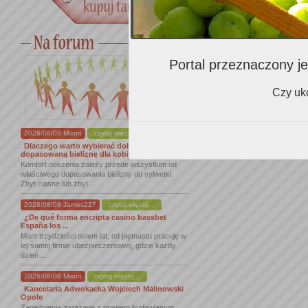
Portal przeznaczony je
Czy uko
2026/08/08 Mixon
czytaj więcej...
Dlaczego warto wybierać dobrze
dopasowaną bieliznę dla kobiet
Komfort noszenia zależy przede wszystkim od
właściwego dopasowania bielizny do sylwetki.
Zbyt ciasne lub zbyt ...
2026/08/08 James227
czytaj więcej...
¿De qué forma encripta casino bassbet
España los ...
Mam trzydzieści osiem lat, od piętnastu pracuję w
tej samej firmie ubezpieczeniowej, gdzie każdy
dzień ...
2026/08/08 Mixon
czytaj więcej...
Kancelaria Adwokacka Wojciech Malinowski
Opole
Zagadnienia związane z prawem budowlanym