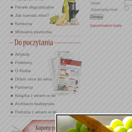
Hasło:
Panele degustacyjne
Zapamiętaj mnie:
Jak oceniać wino?
Konkursy
Zapomniałem hasła
Wirtualna piwniczka
Artykuły
Felietony
O Klubie
Dobór sera do wina
Partnerzy
Książka z winem w tle
Archiwum biuletynów
Podróże z winem w tle