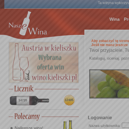
Ta witryna wykorzyst
Wina
Pr
Aby zobaczyć tę stron
Jeśli nie masz jeszcze
Twoi przyjaciele, T
Kataloguj, oceniaj, pozn
12405
14720
Logowanie
Nazwa użytkownika:
Najlepsze wina!