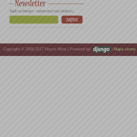
Copyright © 2008-2017 Nasze Wina | Powered by:
|
Mapa strony