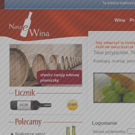
Ta witryna wykorzyst
Wina
Pr
Aby zobaczyć tę stron
Jeśli nie masz jeszcze
Twoi przyjaciele, T
Kataloguj, oceniaj, pozn
12405
14720
Logowanie
Nazwa użytkownika:
Najlepsze wina!