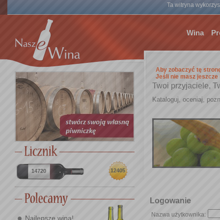
Ta witryna wykorzyst
Wina
Pr
Aby zobaczyć tę stron
Jeśli nie masz jeszcze
Twoi przyjaciele, T
Kataloguj, oceniaj, pozn
12405
14720
Logowanie
Nazwa użytkownika:
Najlepsze wina!