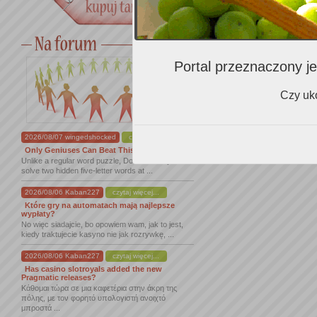
Portal przeznaczony je
Czy uko
2026/08/07 wingedshocked
czytaj więcej...
Only Geniuses Can Beat This Dordle
Unlike a regular word puzzle, Dordle asks you to
solve two hidden five-letter words at ...
2026/08/06 Kaban227
czytaj więcej...
Które gry na automatach mają najlepsze
wypłaty?
No więc siadajcie, bo opowiem wam, jak to jest,
kiedy traktujecie kasyno nie jak rozrywkę, ...
2026/08/06 Kaban227
czytaj więcej...
Has casino slotroyals added the new
Pragmatic releases?
Κάθομαι τώρα σε μια καφετέρια στην άκρη της
πόλης, με τον φορητό υπολογιστή ανοιχτό
μπροστά ...