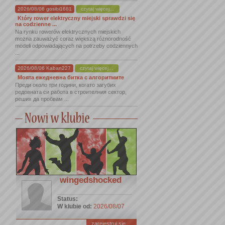
2026/08/06 gosibi1681
czytaj więcej...
Który rower elektryczny miejski sprawdzi się
na codzienne ...
Na rynku rowerów elektrycznych miejskich
można zauważyć coraz większą różnorodność
modeli odpowiadających na potrzeby codziennych
...
2026/08/06 Kaban227
czytaj więcej...
Моята ежедневна битка с алгоритмите
Преди около три години, когато загубих
редовната си работа в строителния сектор,
реших да пробвам ...
wingedshocked
Status:
W klubie od:
2026/08/07
zarejestruj się ...