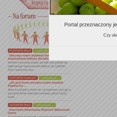
Portal przeznaczony je
Czy uko
2026/08/08 Mixon
czytaj więcej...
Dlaczego warto wybierać dobrze
dopasowaną bieliznę dla kobiet
Komfort noszenia zależy przede wszystkim od
właściwego dopasowania bielizny do sylwetki.
Zbyt ciasne lub zbyt ...
2026/08/08 James227
czytaj więcej...
¿De qué forma encripta casino bassbet
España los ...
Mam trzydzieści osiem lat, od piętnastu pracuję w
tej samej firmie ubezpieczeniowej, gdzie każdy
dzień ...
2026/08/08 Mixon
czytaj więcej...
Kancelaria Adwokacka Wojciech Malinowski
Opole
Zagadnienia związane z prawem budowlanym