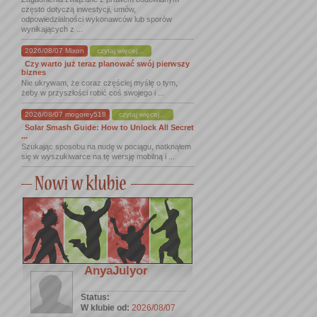
często dotyczą inwestycji, umów,
odpowiedzialności wykonawców lub sporów
wynikających z ...
2026/08/07 Mixon
czytaj więcej...
Czy warto już teraz planować swój pierwszy
biznes
Nie ukrywam, że coraz częściej myślę o tym,
żeby w przyszłości robić coś swojego i ...
2026/08/07 mogorey518
czytaj więcej...
Solar Smash Guide: How to Unlock All Secret
...
Szukając sposobu na nudę w pociągu, natknąłem
się w wyszukiwarce na tę wersję mobilną i ...
AnyaJulyor
Status:
W klubie od:
2026/08/07