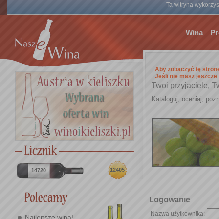
Ta witryna wykorzyst
Wina
Pr
Aby zobaczyć tę stron
Jeśli nie masz jeszcze
Twoi przyjaciele, T
Kataloguj, oceniaj, pozn
12405
14720
Logowanie
Nazwa użytkownika:
Najlepsze wina!