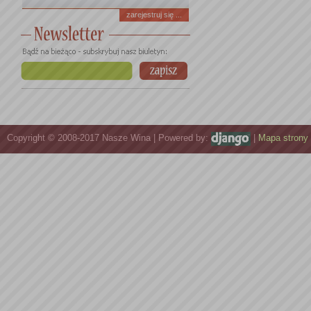
zarejestruj się ...
Copyright © 2008-2017 Nasze Wina | Powered by:
|
Mapa strony