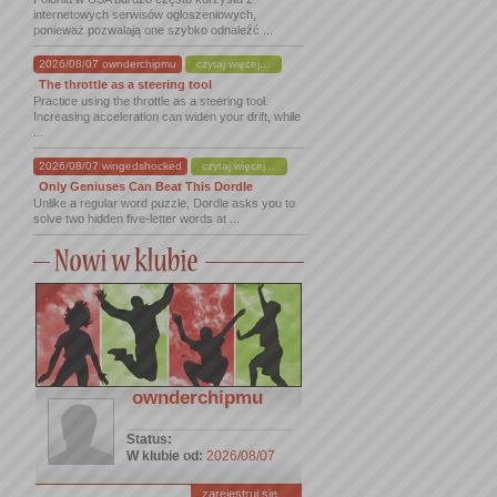
internetowych serwisów ogłoszeniowych,
ponieważ pozwalają one szybko odnaleźć ...
2026/08/07 ownderchipmu
czytaj więcej...
The throttle as a steering tool
Practice using the throttle as a steering tool.
Increasing acceleration can widen your drift, while
...
2026/08/07 wingedshocked
czytaj więcej...
Only Geniuses Can Beat This Dordle
Unlike a regular word puzzle, Dordle asks you to
solve two hidden five-letter words at ...
ownderchipmu
Status:
W klubie od:
2026/08/07
zarejestruj się ...