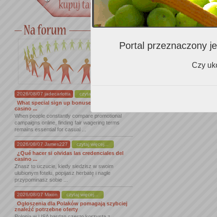
Portal przeznaczony je
Czy uko
2026/08/07 jadecarlotta
czytaj więcej...
What special sign up bonuses does dracula
casino ...
When people constantly compare promotional
campaigns online, finding fair wagering terms
remains essential for casual ...
2026/08/07 James227
czytaj więcej...
¿Qué hacer si olvidas las credenciales del
casino ...
Znasz to uczucie, kiedy siedzisz w swoim
ulubionym fotelu, popijasz herbatę i nagle
przypominasz sobie ...
2026/08/07 Mixon
czytaj więcej...
Ogłoszenia dla Polaków pomagają szybciej
znaleźć potrzebne oferty
Polonia w USA bardzo często korzysta z