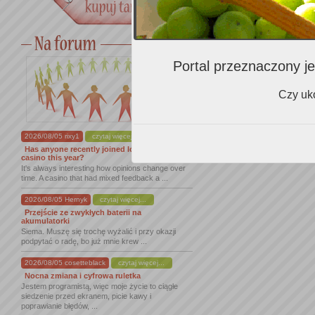
Portal przeznaczony je
Czy uko
2026/08/05 rixy1
czytaj więcej...
Has anyone recently joined lordofspins
casino this year?
It's always interesting how opinions change over
time. A casino that had mixed feedback a ...
2026/08/05 Hernyk
czytaj więcej...
Przejście ze zwykłych baterii na
akumulatorki
Siema. Muszę się trochę wyżalić i przy okazji
podpytać o radę, bo już mnie krew ...
2026/08/05 cosetteblack
czytaj więcej...
Nocna zmiana i cyfrowa ruletka
Jestem programistą, więc moje życie to ciągłe
siedzenie przed ekranem, picie kawy i
poprawianie błędów, ...