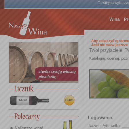
Ta witryna wykorzyst
Wina
Pr
Aby zobaczyć tę stron
Jeśli nie masz jeszcze
Twoi przyjaciele, T
Kataloguj, oceniaj, pozn
12405
14720
Logowanie
Nazwa użytkownika:
Najlepsze wina!