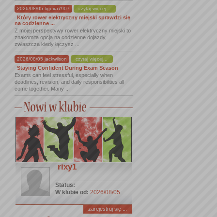
2026/08/05 tigexa7907
czytaj więcej...
Który rower elektryczny miejski sprawdzi się
na codzienne ...
Z mojej perspektywy rower elektryczny miejski to
znakomita opcja na codzienne dojazdy,
zwłaszcza kiedy łączysz ...
2026/08/05 jackwilson
czytaj więcej...
Staying Confident During Exam Season
Exams can feel stressful, especially when
deadlines, revision, and daily responsibilities all
come together. Many ...
rixy1
Status:
W klubie od:
2026/08/05
zarejestruj się ...