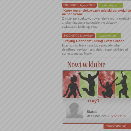
2026/08/05 tigexa7907
czytaj więcej...
Który rower elektryczny miejski sprawdzi si
na codzienne ...
Z mojej perspektywy rower elektryczny miejski t
znakomita opcja na codzienne dojazdy,
zwłaszcza kiedy łączysz ...
2026/08/05 jackwilson
czytaj więcej...
Staying Confident During Exam Season
Exams can feel stressful, especially when
deadlines, revision, and daily responsibilities all
come together. Many ...
rixy1
Status:
W klubie od:
2026/08/05
zarejestruj się ...