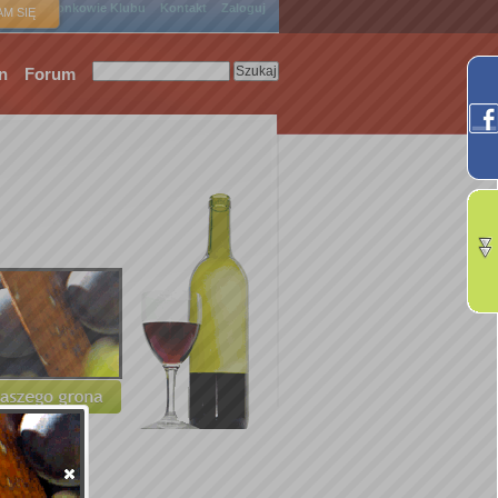
ówna
Członkowie Klubu
Kontakt
Zaloguj
M SIĘ
n
Forum
.