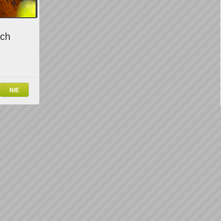
ich
NIE