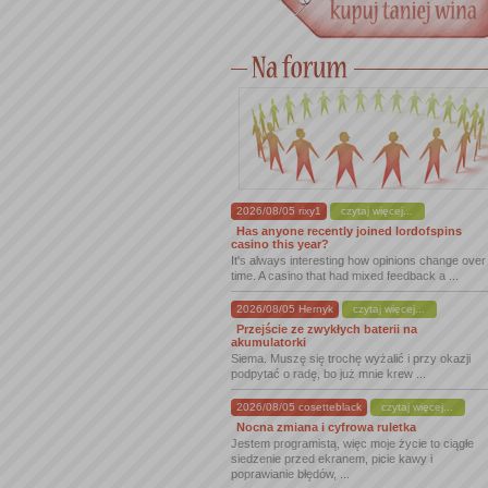
2026/08/05 rixy1
czytaj więcej...
Has anyone recently joined lordofspins
casino this year?
It's always interesting how opinions change over
time. A casino that had mixed feedback a ...
2026/08/05 Hernyk
czytaj więcej...
Przejście ze zwykłych baterii na
akumulatorki
Siema. Muszę się trochę wyżalić i przy okazji
podpytać o radę, bo już mnie krew ...
2026/08/05 cosetteblack
czytaj więcej...
Nocna zmiana i cyfrowa ruletka
Jestem programistą, więc moje życie to ciągłe
siedzenie przed ekranem, picie kawy i
poprawianie błędów, ...