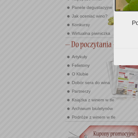
Panele degustacyjne
Jak oceniać wino?
Po
Konkursy
Wirtualna piwniczka
Artykuły
Felietony
O Klubie
Dobór sera do wina
Partnerzy
Książka z winem w tle
Archiwum biuletynów
Podróże z winem w tle