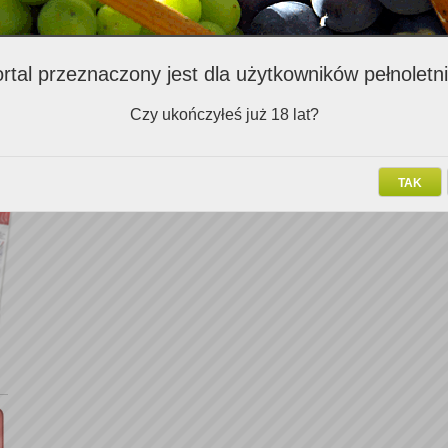
Hasło:
Zapamiętaj mnie:
rtal przeznaczony jest dla użytkowników pełnoletn
Zapomniałem hasła
Czy ukończyłeś już 18 lat?
TAK