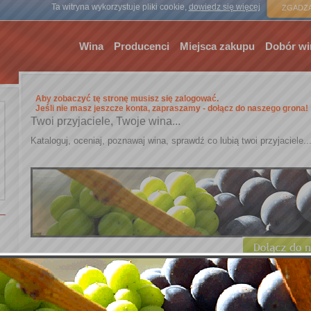
Strona gł
Ta witryna wykorzystuje pliki cookie,
dowiedz się więcej
ZGADZA
Wina
Producenci
Miejsca zakupu
Dobór wi
Aby zobaczyć tę stronę musisz się zalogować.
Jeśli nie masz jeszcze konta, zapraszamy - dołącz do naszego grona!
Twoi przyjaciele, Twoje wina...
Kataloguj, oceniaj, poznawaj wina, sprawdź co lubią twoi przyjaciele..
Logowanie
Nazwa użytkownika: