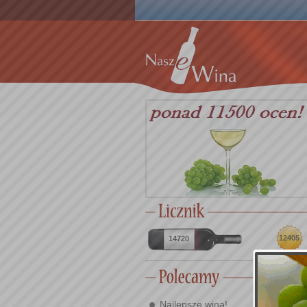
12405
14720
Najlepsze wina!