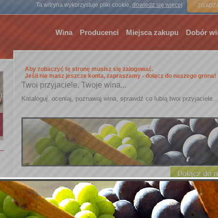
Strona gł
Ta witryna wykorzystuje pliki cookie,
dowiedz się więcej
ZGADZA
Wina
Producenci
Miejsca zakupu
Dobór wi
Aby zobaczyć tę stronę musisz się zalogować.
Jeśli nie masz jeszcze konta, zapraszamy - dołącz do naszego grona!
Twoi przyjaciele, Twoje wina...
Kataloguj, oceniaj, poznawaj wina, sprawdź co lubią twoi przyjaciele..
Logowanie
Nazwa użytkownika: