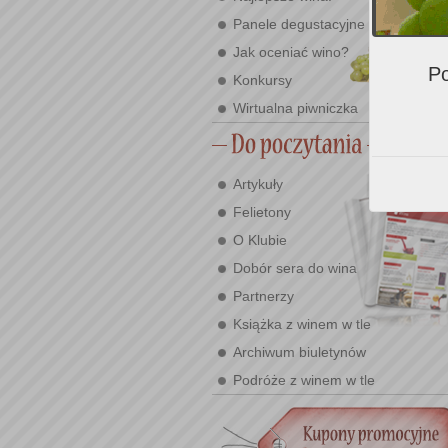
Panele degustacyjne
Jak oceniać wino?
Po
Konkursy
Wirtualna piwniczka
Artykuły
Felietony
O Klubie
Dobór sera do wina
Partnerzy
Książka z winem w tle
Archiwum biuletynów
Podróże z winem w tle