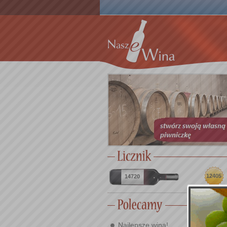
12405
14720
Najlepsze wina!