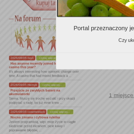
Portal przeznaczony je
Czy uko
2026/08/05 rixy1
czytaj więcej...
Has anyone recently joined lordofspins
casino this year?
It's always interesting how opinions change over
time. A casino that had mixed feedback a ...
2026/08/05 Hernyk
czytaj więcej...
Przejście ze zwykłych baterii na
1 miejsce
akumulatorki
Siema. Muszę się trochę wyżalić i przy okazji
podpytać o radę, bo już mnie krew ...
2026/08/05 cosetteblack
czytaj więcej...
Nocna zmiana i cyfrowa ruletka
Jestem programistą, więc moje życie to ciągłe
siedzenie przed ekranem, picie kawy i
poprawianie błędów, ...