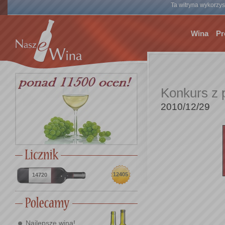
Ta witryna wykorzyst
Wina
Pr
Konkurs z 
2010/12/29
12405
14720
Najlepsze wina!