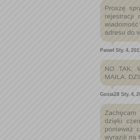
Proszę spr
rejestracj
wiadomość 
adresu do w
Paweł
Sty. 4, 20
NO TAK,
MAILA. DZ
Gosia28
Sty. 4, 
Zachęcam w
dzięki cze
ponieważ c
wyrazili na 