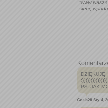
"www.Nasze-
sieci, wpadn
Komentarz
DZIĘKUJĘ!
:)))))))))))))))
PS. JAK 
Gosia28
Sty. 4, 