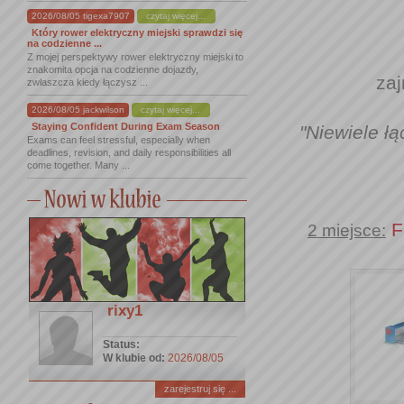
2026/08/05 tigexa7907
czytaj więcej...
Który rower elektryczny miejski sprawdzi się
na codzienne ...
Z mojej perspektywy rower elektryczny miejski to
znakomita opcja na codzienne dojazdy,
za
zwłaszcza kiedy łączysz ...
2026/08/05 jackwilson
czytaj więcej...
Staying Confident During Exam Season
"Niewiele łą
Exams can feel stressful, especially when
deadlines, revision, and daily responsibilities all
come together. Many ...
F
2 miejsce:
rixy1
Status:
W klubie od:
2026/08/05
zarejestruj się ...