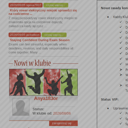
2026/08/05 tigexa7907
czytaj więcej...
Który rower elektryczny miejski sprawdzi się
na codzienne ...
Z mojej perspektywy rower elektryczny miejski to
znakomita opcja na codzienne dojazdy,
zwłaszcza kiedy łączysz ...
2026/08/05 jackwilson
czytaj więcej...
Staying Confident During Exam Season
Exams can feel stressful, especially when
deadlines, revision, and daily responsibilities all
come together. Many ...
Anya183or
Status:
W klubie od:
2026/08/06
zarejestruj się ...