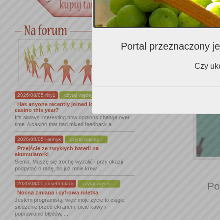
Portal przeznaczony je
Czy uko
2026/08/05 rixy1
czytaj więcej...
Has anyone recently joined lordofspins
casino this year?
It's always interesting how opinions change over
time. A casino that had mixed feedback a ...
2026/08/05 Hernyk
czytaj więcej...
Przejście ze zwykłych baterii na
akumulatorki
Siema. Muszę się trochę wyżalić i przy okazji
podpytać o radę, bo już mnie krew ...
Po
2026/08/05 cosetteblack
czytaj więcej...
Nocna zmiana i cyfrowa ruletka
Jestem programistą, więc moje życie to ciągłe
siedzenie przed ekranem, picie kawy i
poprawianie błędów, ...