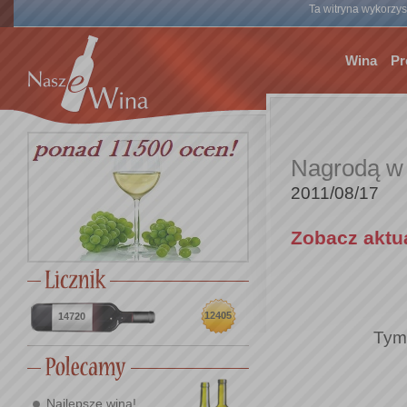
Ta witryna wykorzyst
Wina
Pr
Nagrodą w k
2011/08/17
Zobacz aktu
12405
14720
Tym 
Najlepsze wina!