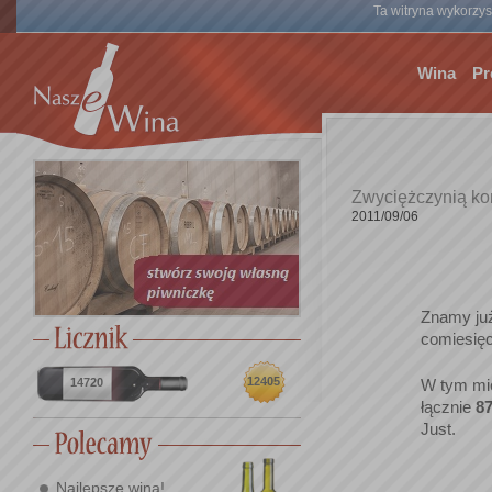
Ta witryna wykorzyst
Wina
Pr
Zwyciężczynią kon
2011/09/06
Znamy już
comiesię
12405
14720
W tym mie
łącznie
8
Just.
Najlepsze wina!