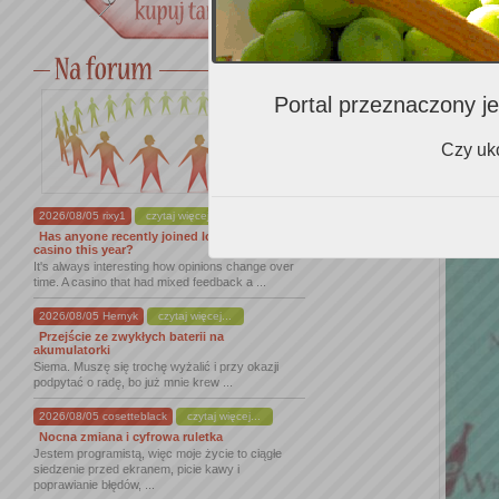
Portal przeznaczony je
Czy uko
2026/08/05 rixy1
czytaj więcej...
Has anyone recently joined lordofspins
casino this year?
It's always interesting how opinions change over
time. A casino that had mixed feedback a ...
2026/08/05 Hernyk
czytaj więcej...
Przejście ze zwykłych baterii na
akumulatorki
Siema. Muszę się trochę wyżalić i przy okazji
podpytać o radę, bo już mnie krew ...
2026/08/05 cosetteblack
czytaj więcej...
Nocna zmiana i cyfrowa ruletka
Jestem programistą, więc moje życie to ciągłe
siedzenie przed ekranem, picie kawy i
poprawianie błędów, ...