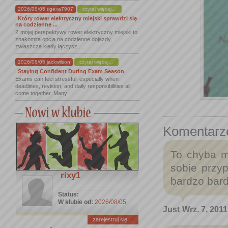
2026/08/05 tigexa7907
czytaj więcej...
Który rower elektryczny miejski sprawdzi się
na codzienne ...
Z mojej perspektywy rower elektryczny miejski to
znakomita opcja na codzienne dojazdy,
zwłaszcza kiedy łączysz ...
2026/08/05 jackwilson
czytaj więcej...
Staying Confident During Exam Season
Exams can feel stressful, especially when
deadlines, revision, and daily responsibilities all
come together. Many ...
Komentarz
To chyba m
sobie przy
rixy1
bardzo bardz
Status:
W klubie od:
2026/08/05
Just
Wrz. 7, 2011
zarejestruj się ...