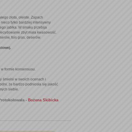
łego złota, oleiste. Zapach
nieco tylko bardziej intensywny
ałego jabłka. W smaku przebija
Zdecydowanie zbyt mała kwasowość.
erów, fois gras, deserów.
ktowej.
 w formie konsensusu.
my śmielsi w swoich ocenach i
dni, że bardzo podniosła się jakość
mych siebie.
Protokołowała -
Bożena Skibicka