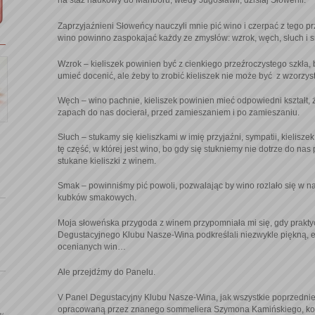
na staż naukowy do Mariboru, wtedy Jugosławii, dzisiaj Słowenii.
Zaprzyjaźnieni Słoweńcy nauczyli mnie pić wino i czerpać z tego p
wino powinno zaspokajać każdy ze zmysłów: wzrok, węch, słuch i sm
Wzrok – kieliszek powinien być z cienkiego przeźroczystego szkła, b
umieć docenić, ale żeby to zrobić kieliszek nie może być z wzorzys
Węch – wino pachnie, kieliszek powinien mieć odpowiedni kształt,
zapach do nas docierał, przed zamieszaniem i po zamieszaniu.
Słuch – stukamy się kieliszkami w imię przyjaźni, sympatii, kielisz
tę część, w której jest wino, bo gdy się stukniemy nie dotrze do n
stukane kieliszki z winem.
Smak – powinniśmy pić powoli, pozwalając by wino rozlało się w na
kubków smakowych.
Moja słoweńska przygoda z winem przypomniała mi się, gdy prakty
Degustacyjnego Klubu Nasze-Wina podkreślali niezwykle piękną, 
ocenianych win…
Ale przejdźmy do Panelu.
V Panel Degustacyjny Klubu Nasze-Wina, jak wszystkie poprzedni
opracowaną przez znanego sommeliera Szymona Kamińskiego, ko
 w