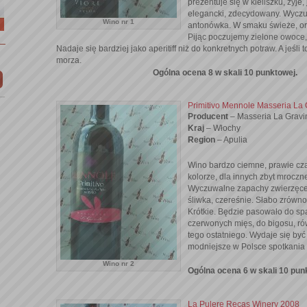
prezentuje się w kieliszku, żyje
elegancki, zdecydowany. Wyczu
Wino nr 1
antonówka. W smaku świeże, o
Pijąc poczujemy zielone owoce,
Nadaje się bardziej jako aperitiff niż do konkretnych potraw. A jeś
morza.
Ogólna ocena 8 w skali 10 punktowej.
Primitivo Mennole Masseria La 
Producent
– Masseria La Gravi
Kraj
– Włochy
Region
– Apulia
Wino bardzo ciemne, prawie cza
kolorze, dla innych zbyt mrocz
Wyczuwalne zapachy zwierzęce,
śliwka, czereśnie. Słabo zrów
Krótkie. Będzie pasowało do s
czerwonych mięs, do bigosu, ró
tego ostatniego. Wydaje się by
modniejsze w Polsce spotkani
Wino nr 2
Ogólna ocena 6 w skali 10 pun
La Pulere Recas Winery 2008