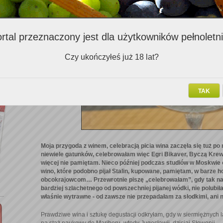
rtal przeznaczony jest dla użytkowników pełnoletn
Czy ukończyłeś już 18 lat?
TAK
Moja przygoda z winem, celebracją picia wina zaczęła się tuż po
niewiele gatunków, celebrowałam więc Egri Bikaver, Byczą Krew
więcej nie pamiętam. Nieco później podczas studiów w Moskwie
wino, które podobno pijał Stalin, kupowane, pamiętam, w barze h
obcokrajowcom… Przewrotnie piszę „celebrowałam”, gdy tak na
bardziej szlachetnego od powszechniej pijanej wódki, nie polubił
właśnie wytrawne - od zawsze nie przepadałam za słodkimi, ani
Prawdziwe wina i sztukę degustacji odkryłam, gdy w siermiężnych 