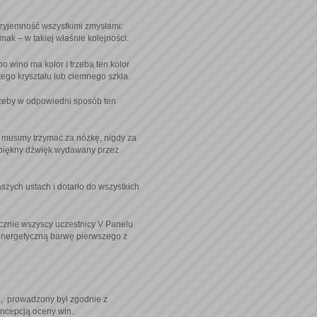
rzyjemność wszystkimi zmysłami:
ak – w takiej właśnie kolejności.
o wino ma kolor i trzeba ten kolor
tego kryształu lub ciemnego szkła.
 żeby w odpowiedni sposób ten
ek musimy trzymać za nóżkę, nigdy za
as piękny dźwięk wydawany przez
szych ustach i dotarło do wszystkich
cznie wszyscy uczestnicy V Panelu
energetyczną barwę pierwszego z
e, prowadzony był zgodnie z
ncepcją oceny win.