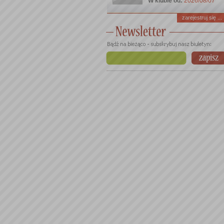
W klubie od:
2026/08/07
zarejestruj się ...