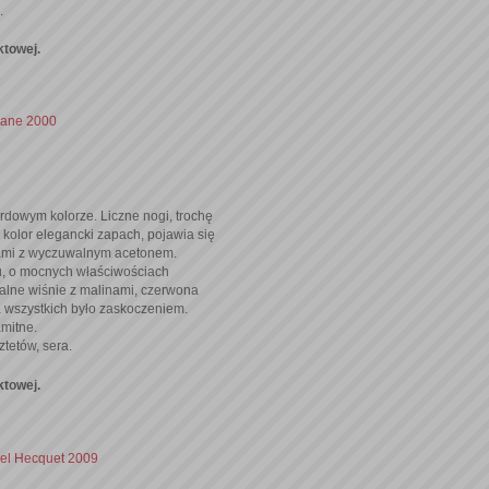
te.
ktowej.
 Jane 2000
dowym kolorze. Liczne nogi, trochę
k kolor elegancki zapach, pojawia się
ami z wyczuwalnym acetonem.
 o mocnych właściwościach
lne wiśnie z malinami, czerwona
a wszystkich było zaskoczeniem.
amitne.
tetów, sera.
ktowej.
el Hecquet 2009