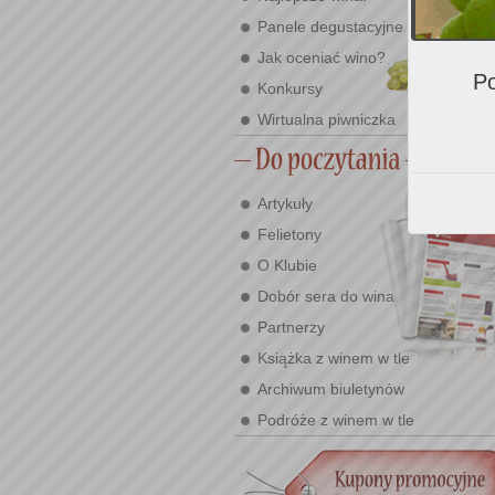
Panele degustacyjne
Jak oceniać wino?
Po
Konkursy
Wirtualna piwniczka
Artykuły
Felietony
O Klubie
Dobór sera do wina
Partnerzy
Książka z winem w tle
Archiwum biuletynów
Podróże z winem w tle