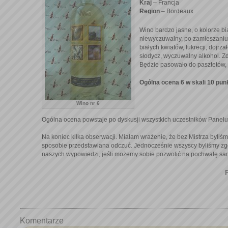
Kraj
– Francja
Region
– Bordeaux
Wino bardzo jasne, o kolorze bia
niewyczuwalny, po zamieszaniu 
białych kwiatów, lukrecji, dojrz
słodycz, wyczuwalny alkohol. 
Będzie pasowało do pasztetów, s
Ogólna ocena 6 w skali 10 pun
Wino nr 6
Ogólna ocena powstaje po dyskusji wszystkich uczestników Panelu
Na koniec kilka obserwacji. Miałam wrażenie, że bez Mistrza byliś
sposobie przedstawiana odczuć. Jednocześnie wszyscy byliśmy zgo
naszych wypowiedzi, jeśli możemy sobie pozwolić na pochwałę sa
Komentarze