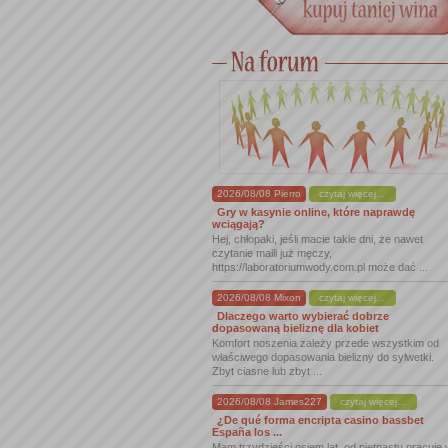
2026/08/08 Pierro
czytaj więcej...
Gry w kasynie online, które naprawdę
wciągają?
Hej, chłopaki, jeśli macie takie dni, że nawet
czytanie maili już męczy,
https://laboratoriumwody.com.pl może dać ...
2026/08/08 Mixon
czytaj więcej...
Dlaczego warto wybierać dobrze
dopasowaną bieliznę dla kobiet
Komfort noszenia zależy przede wszystkim od
właściwego dopasowania bielizny do sylwetki.
Zbyt ciasne lub zbyt ...
2026/08/08 James227
czytaj więcej...
¿De qué forma encripta casino bassbet
España los ...
Mam trzydzieści osiem lat, od piętnastu pracuję