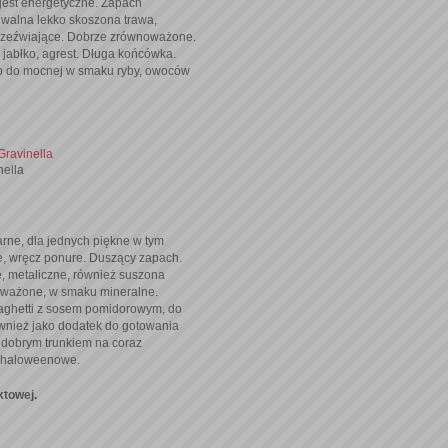
, jest energetyczne. Zapach
walna lekko skoszona trawa,
rzeźwiające. Dobrze zrównoważone.
 jabłko, agrest. Długa końcówka.
li to do mocnej w smaku ryby, owoców
Gravinella
nella
rne, dla jednych piękne w tym
ne, wręcz ponure. Duszący zapach.
 metaliczne, również suszona
noważone, w smaku mineralne.
paghetti z sosem pomidorowym, do
wnież jako dodatek do gotowania
ć dobrym trunkiem na coraz
a haloweenowe.
ktowej.