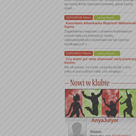
tej samej firmie ubezpieczeniowej, gdzie każdy
dzień ...
2026/08/08 Mixon
czytaj więcej...
Kancelaria Adwokacka Wojciech Malinowsk
Opole
Zagadnienia związane z prawem budowlanym
często dotyczą inwestycji, umów,
odpowiedzialności wykonawców lub sporów
wynikających z ...
2026/08/07 Mixon
czytaj więcej...
Czy warto już teraz planować swój pierwsz
biznes
Nie ukrywam, że coraz częściej myślę o tym,
żeby w przyszłości robić coś swojego i ...
AnyaJulyor
Status: