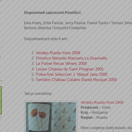
Degustowali zaproszeni Paneliści:
i
Ewa Hutny, Zofia Pasula, Jerzy Pasula, Paweł Tyszer i Tomasz Ziel
Bożena Skibicka i Krzysztof Chełpiński.
Degustowanych było 6 win:
Verdejo Rueda Viore 2009
y
Primitivo Mennole Masseria La Gravinella
La Pulere Recas Winery 2008
Louise Chateau de Saint Preignan 2005
Polea Arte Seleccion J. Miquel Jane 2000
Semillon Château Calabre Daniel Hecquet 2009
Tak je oceniliśmy:
Verdejo Rueda Viore 2009
Producent
– Viore
Kraj
– Hiszpania
Region
– Rueda
Wino o pięknej złotej barwie, b