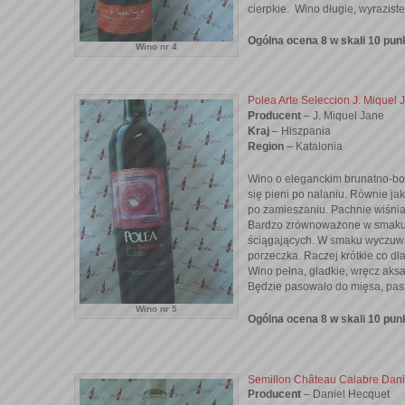
cierpkie. Wino długie, wyrazis
Ogólna ocena 8 w skali 10 pun
Wino nr 4
Polea Arte Seleccion J. Miquel
Producent
– J. Miquel Jane
Kraj
– Hiszpania
Region
– Katalonia
Wino o eleganckim brunatno-bor
się pieni po nalaniu. Równie ja
po zamieszaniu. Pachnie wiśni
Bardzo zrównoważone w smaku,
ściągających. W smaku wyczuwa
porzeczka. Raczej krótkie co dl
Wino pełna, gładkie, wręcz aks
Będzie pasowało do mięsa, pasz
Wino nr 5
Ogólna ocena 8 w skali 10 pun
Semillon Château Calabre Dani
Producent
– Daniel Hecquet