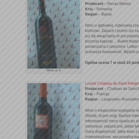
Producent
– Recas Winery
Kraj
– Rumunia
Region
– Banat
Wino o głębokiej, rubinowej cze
kieliszku. Zapach i przed i po z
już się wwąchamy to poczujemy i 
kiszonej kapusty… Bukiet trady
pomieszana z pieprzem. Lekko 
przeważa kwasowość. Będzie pas
Ogólna ocena 7 w skali 10 pun
Wino nr 3
Louise Chateau de Saint Preig
Producent
– Chateau de Saint 
Kraj
– Francja
Region
– Languedoc-Roussillo
Wino o eleganckim wyglądzie w 
Oleiste, liczne nogi. Bardzo in
intensywność nieco spada po z
zwierzęce, organiczne, jakby tyt
Duża drapieżność, takie wino 
zrównoważone, wyczuwalna kwaś