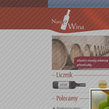
12405
14720
Najlepsze wina!