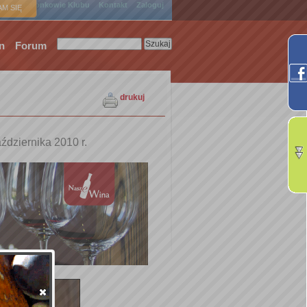
ówna
Członkowie Klubu
Kontakt
Zaloguj
M SIĘ
n
Forum
drukuj
ździernika 2010 r.