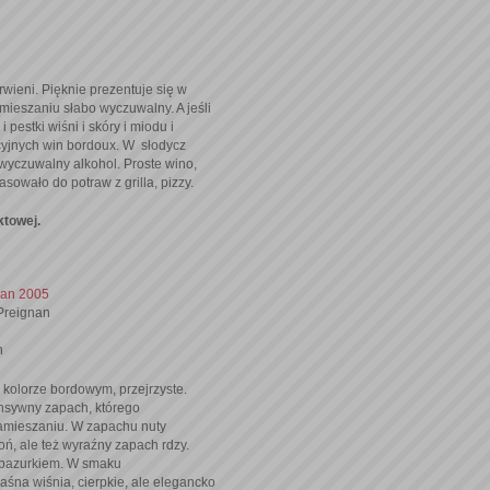
rwieni. Pięknie prezentuje się w
amieszaniu słabo wyczuwalny. A jeśli
pestki wiśni i skóry i miodu i
cyjnych win bordoux. W słodycz
wyczuwalny alkohol. Proste wino,
owało do potraw z grilla, pizzy.
ktowej.
nan 2005
Preignan
n
kolorze bordowym, przejrzyste.
tensywny zapach, którego
amieszaniu. W zapachu nuty
oń, ale też wyraźny zapach rdzy.
z pazurkiem. W smaku
na wiśnia, cierpkie, ale elegancko