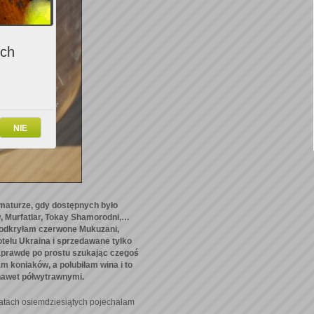
ich
NIE
 maturze, gdy dostępnych było
, Murfatlar, Tokay Shamorodni,…
 odkryłam czerwone Mukuzani,
otelu Ukraina i sprzedawane tylko
prawdę po prostu szukając czegoś
am koniaków, a polubiłam wina i to
 nawet półwytrawnymi.
latach osiemdziesiątych pojechałam