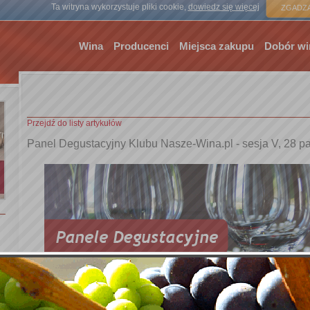
Strona gł
Ta witryna wykorzystuje pliki cookie,
dowiedz się więcej
ZGADZA
Wina
Producenci
Miejsca zakupu
Dobór wi
Przejdź do listy artykułów
Panel Degustacyjny Klubu Nasze-Wina.pl - sesja V, 28 pa