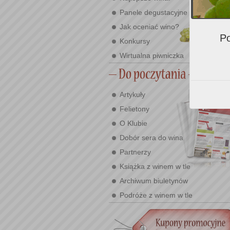
Panele degustacyjne
Jak oceniać wino?
Po
Konkursy
Wirtualna piwniczka
Artykuły
Felietony
O Klubie
Dobór sera do wina
Partnerzy
Książka z winem w tle
Archiwum biuletynów
Podróże z winem w tle