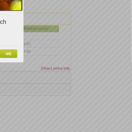
ich
Średnia ocena ^
9.50
7.50
NIE
Zobacz pełną listę.