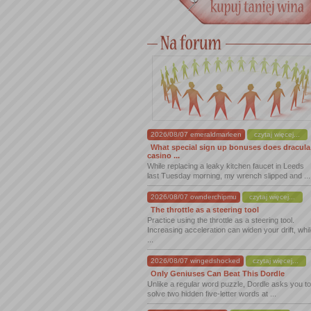
2026/08/07 emeraldmarleen
czytaj więcej...
What special sign up bonuses does dracula
casino ...
While replacing a leaky kitchen faucet in Leeds
last Tuesday morning, my wrench slipped and ...
2026/08/07 ownderchipmu
czytaj więcej...
The throttle as a steering tool
Practice using the throttle as a steering tool.
Increasing acceleration can widen your drift, whi
...
2026/08/07 wingedshocked
czytaj więcej...
Only Geniuses Can Beat This Dordle
Unlike a regular word puzzle, Dordle asks you to
solve two hidden five-letter words at ...