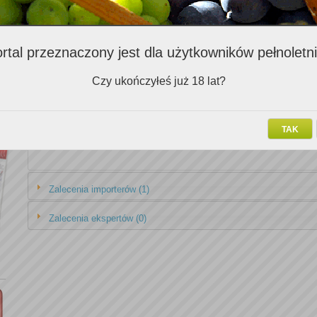
Zalecenia Klubowiczów (2)
rtal przeznaczony jest dla użytkowników pełnoletn
Nazwa v
Czy ukończyłeś już 18 lat?
Cabernet Sauvignon Carmenere Gran Cuvee Vina William Fevre 2006
Greco Bianco Statti 2010
TAK
Zalecenia importerów (1)
Zalecenia ekspertów (0)