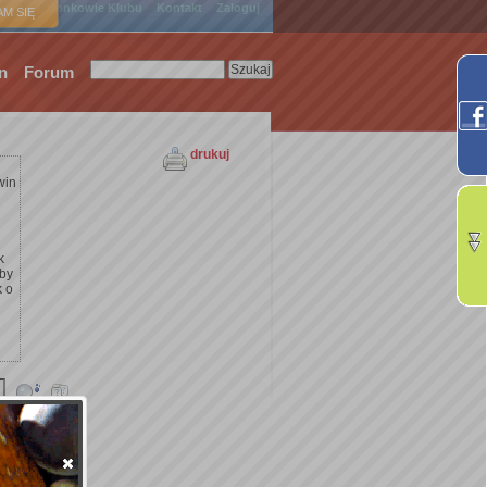
ówna
Członkowie Klubu
Kontakt
Zaloguj
M SIĘ
n
Forum
drukuj
win
k
żby
k o