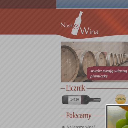
12405
14720
Najlepsze wina!