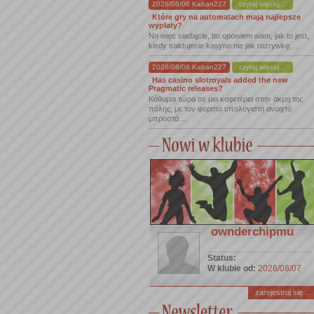
2026/08/06 Kaban227
czytaj więcej...
Które gry na automatach mają najlepsze
wypłaty?
No więc siadajcie, bo opowiem wam, jak to jest,
kiedy traktujecie kasyno nie jak rozrywkę, ...
2026/08/06 Kaban227
czytaj więcej...
Has casino slotroyals added the new
Pragmatic releases?
Κάθομαι τώρα σε μια καφετέρια στην άκρη της
πόλης, με τον φορητό υπολογιστή ανοιχτό
μπροστά ...
ownderchipmu
Status:
W klubie od:
2026/08/07
zarejestruj się ...