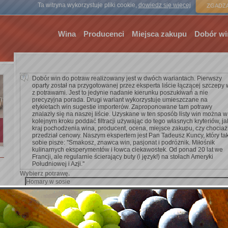
Strona gł
Ta witryna wykorzystuje pliki cookie,
dowiedz się więcej
ZGADZA
Wina
Producenci
Miejsca zakupu
Dobór wi
Dobór win do potraw realizowany jest w dwóch wariantach. Pierwszy
oparty został na przygotowanej przez eksperta liście łączącej szczepy 
z potrawami. Jest to jedynie nadanie kierunku poszukiwań a nie
precyzyjna porada. Drugi wariant wykorzystuje umieszczane na
etykietach win sugestie importerów. Zaproponowane tam potrawy
znalazły się na naszej liście. Uzyskane w ten sposób listy win można w
kolejnym kroku poddać filtracji używając do tego własnych kryteriów, ja
kraj pochodzenia wina, producent, ocena, miejsce zakupu, czy chocia
przedział cenowy. Naszym ekspertem jest Pan Tadeusz Kuncy, który ta
sobie pisze: ''Smakosz, znawca win, pasjonat i podróżnik. Miłośnik
kulinarnych eksperymentów i łowca ciekawostek. Od ponad 20 lat we
Francji, ale regularnie ścierający buty (i język!) na stołach Ameryki
Południowej i Azji.''
Wybierz potrawę.
Dodaj kryterium wyszukiwania.