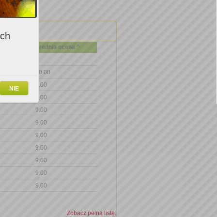
ich
Średnia ocena ^
10.00
9.00
NIE
9.00
9.00
9.00
9.00
9.00
9.00
9.00
9.00
Zobacz pełną listę.