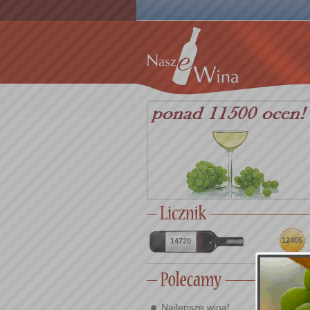
12405
14720
Najlepsze wina!