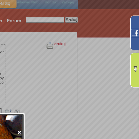
ówna
Członkowie Klubu
Kontakt
Zaloguj
M SIĘ
n
Forum
drukuj
win
k
żby
k o