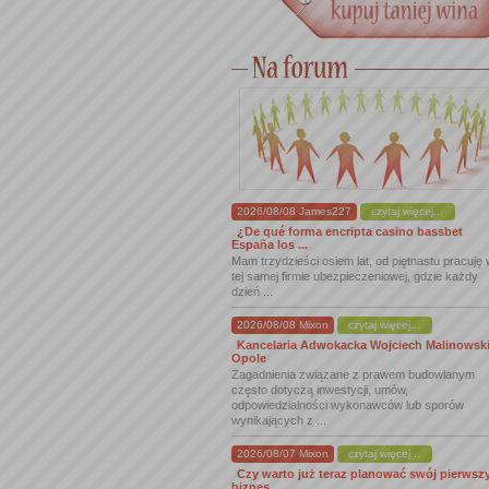
2026/08/08 James227
czytaj więcej...
¿De qué forma encripta casino bassbet
España los ...
Mam trzydzieści osiem lat, od piętnastu pracuję
tej samej firmie ubezpieczeniowej, gdzie każdy
dzień ...
2026/08/08 Mixon
czytaj więcej...
Kancelaria Adwokacka Wojciech Malinowsk
Opole
Zagadnienia związane z prawem budowlanym
często dotyczą inwestycji, umów,
odpowiedzialności wykonawców lub sporów
wynikających z ...
2026/08/07 Mixon
czytaj więcej...
Czy warto już teraz planować swój pierwsz
biznes