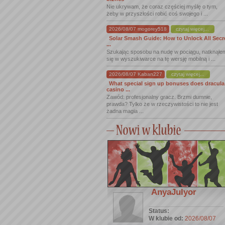
Nie ukrywam, że coraz częściej myślę o tym,
żeby w przyszłości robić coś swojego i ...
2026/08/07 mogorey518
czytaj więcej...
Solar Smash Guide: How to Unlock All Secr
...
Szukając sposobu na nudę w pociągu, natknąłe
się w wyszukiwarce na tę wersję mobilną i ...
2026/08/07 Kaban227
czytaj więcej...
What special sign up bonuses does dracula
casino ...
Zawód: profesjonalny gracz. Brzmi dumnie,
prawda? Tylko że w rzeczywistości to nie jest
żadna magia ...
AnyaJulyor
Status:
W klubie od:
2026/08/07