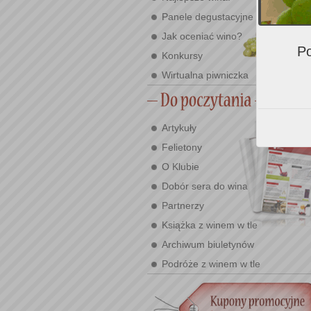
Panele degustacyjne
Jak oceniać wino?
Po
Konkursy
Wirtualna piwniczka
Artykuły
Felietony
O Klubie
Dobór sera do wina
Partnerzy
Książka z winem w tle
Archiwum biuletynów
Podróże z winem w tle