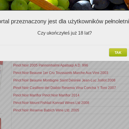
Zalecenia ekspertów (710)
rtal przeznaczony jest dla użytkowników pełnoletn
Nazwa v
Czy ukończyłeś już 18 lat?
Tempranillo Janus Gran Reserva Bodegas Tinto Pesquera 2003
Gevrey-Chambertin Maison Chanson 2011
TAK
Pinot Nero Re Noir Lo Zoccolaio Cascina Villa Lanata 2006
Pinot Noir 2005 Pannonhalmi Apatsagi A.D. 996
Pinot Noir Beaune 1er Cru Toussaints Marche Aux Vins 2003
Pinot Noir Beaune Montagne Saint Désirée Jean-Luc Joillot 2008
Pinot Noir Casillero del Diablo Reserva Vina Concha Y Toro 2007
Pinot Noir Mariflor Pinot Noir Mariflor 2014
Pinot Noir Mount Fishtail Konrad Wines Ltd 2008
Pinot Noir Reserve Babich Wine Ltd. 2005