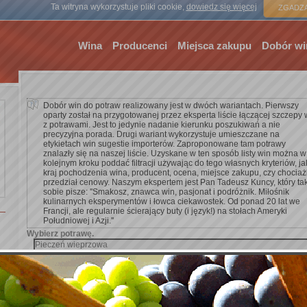
Strona gł
Ta witryna wykorzystuje pliki cookie,
dowiedz się więcej
ZGADZA
Wina
Producenci
Miejsca zakupu
Dobór wi
Dobór win do potraw realizowany jest w dwóch wariantach. Pierwszy
oparty został na przygotowanej przez eksperta liście łączącej szczepy 
z potrawami. Jest to jedynie nadanie kierunku poszukiwań a nie
precyzyjna porada. Drugi wariant wykorzystuje umieszczane na
etykietach win sugestie importerów. Zaproponowane tam potrawy
znalazły się na naszej liście. Uzyskane w ten sposób listy win można w
kolejnym kroku poddać filtracji używając do tego własnych kryteriów, ja
kraj pochodzenia wina, producent, ocena, miejsce zakupu, czy chocia
przedział cenowy. Naszym ekspertem jest Pan Tadeusz Kuncy, który ta
sobie pisze: ''Smakosz, znawca win, pasjonat i podróżnik. Miłośnik
kulinarnych eksperymentów i łowca ciekawostek. Od ponad 20 lat we
Francji, ale regularnie ścierający buty (i język!) na stołach Ameryki
Południowej i Azji.''
Wybierz potrawę.
Dodaj kryterium wyszukiwania.