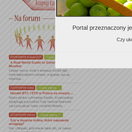
Zalecenia K
Portal przeznaczony je
Zalecenia i
Czy uko
2026/08/08 Kaban227
czytaj więcej...
A Real-World Guide to Getting Started With
Mostbet
Скажу чесно: коли я вперше почув про
популярні крипто казино, я думав, що це
чергова ...
2026/08/08 tatka
czytaj więcej...
Handel BTC i ETH w Polsce na nowym ...
Nowa epoka cyfrowego handlu: kryptowaluty
spotykają przyszłość Gdy historia finansów
zaczyna pisać nowy rozdział Historia ...
2026/08/08 Pierro
czytaj więcej...
Gry w kasynie online, które naprawdę
wciągają?
Hej, chłopaki, jeśli macie takie dni, że nawet