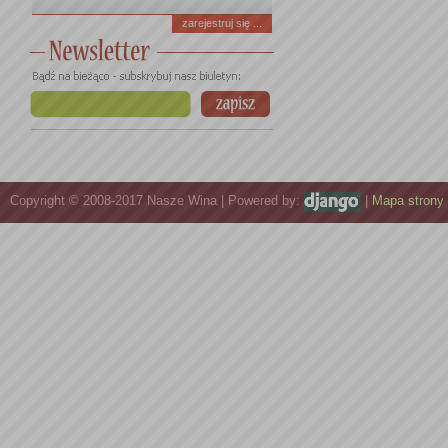
zarejestruj się ...
Copyright © 2008-2017 Nasze Wina | Powered by:
|
Mapa strony