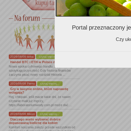
Zalecenia K
Portal przeznaczony je
Zalecenia i
Czy uko
2026/08/08 tatka
czytaj więcej...
Handel BTC i ETH w Polsce na nowym ...
Nowa epoka cyfrowego handlu: kryptowaluty
spotykają przyszłość Gdy historia finansów
zaczyna pisać nowy rozdział Historia ...
2026/08/08 Pierro
czytaj więcej...
Gry w kasynie online, które naprawdę
wciągają?
Hej, chłopaki, jeśli macie takie dni, że nawet
czytanie maili już męczy,
https://laboratoriumwody.com.pl może dać ...
2026/08/08 Mixon
czytaj więcej...
Dlaczego warto wybierać dobrze
dopasowaną bieliznę dla kobiet
Komfort noszenia zależy przede wszystkim od