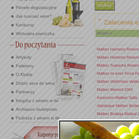
Panele degustacyjne
Jak oceniać wino?
Zalecenia e
Konkursy
Wirtualna piwniczka
Nazwa v
Malbec Harmony Reserv
Artykuły
Malbec Harmony Reserv
Felietony
Malbec Suipacha Reser
Malbec mi amor Finca P
O Klubie
Malbec ValdiVieso Valdi
Dobór sera do wina
Malbec Weinert 2004
Partnerzy
Ascencion Malbec Salta
Książka z winem w tle
Atamisque Malbec Bode
Archiwum biuletynów
Malbec Bodega Melipal 
Podróże z winem w tle
Malbec Gestos Finca Fli