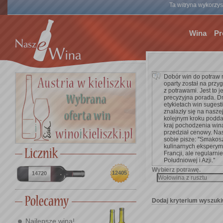
Ta witryna wykorzyst
Wina
Pr
Dobór win do potraw 
oparty został na przy
z potrawami. Jest to 
precyzyjna porada. D
etykietach win suges
znalazły się na nasze
kolejnym kroku poddać 
kraj pochodzenia win
przedział cenowy. Na
sobie pisze: ''Smakos
kulinarnych eksperym
Francji, ale regularnie
Południowej i Azji.''
Wybierz potrawę.
12405
14720
Dodaj kryterium wyszuki
Najlepsze wina!