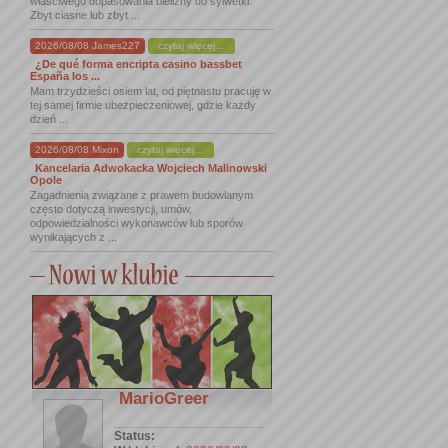
właściwego dopasowania bielizny do sylwetki.
Zbyt ciasne lub zbyt ...
2026/08/08 James227
czytaj więcej...
¿De qué forma encripta casino bassbet
España los ...
Mam trzydzieści osiem lat, od piętnastu pracuję w
tej samej firmie ubezpieczeniowej, gdzie każdy
dzień ...
2026/08/08 Mixon
czytaj więcej...
Kancelaria Adwokacka Wojciech Malinowski
Opole
Zagadnienia związane z prawem budowlanym
często dotyczą inwestycji, umów,
odpowiedzialności wykonawców lub sporów
wynikających z ...
MarioGreer
Status: