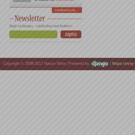
zarejestruj się ...
Copyright © 2008-2017 Nasze Wina | Powered by:
|
Mapa strony