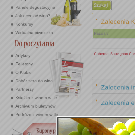
Panele degustacyjne
Jak oceniać wino?
Zalecenia K
Konkursy
Wirtualna piwniczka
Nazwa v
Cabernet Sauvignon Car
Artykuły
Felietony
O Klubie
Dobór sera do wina
Zalecenia i
Partnerzy
Książka z winem w tle
Zalecenia e
Archiwum biuletynów
Podróże z winem w tle