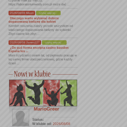
czytanie maili już męczy,
https://laboratoriumwody.com.pl może dać ...
2026/08/08 Mixon
czytaj więcej...
Dlaczego warto wybierać dobrze
dopasowaną bieliznę dla kobiet
Komfort noszenia zależy przede wszystkim od
właściwego dopasowania bielizny do sylwetki.
Zbyt ciasne lub zbyt ...
2026/08/08 James227
czytaj więcej...
¿De qué forma encripta casino bassbet
España los ...
Mam trzydzieści osiem lat, od piętnastu pracuję w
tej samej firmie ubezpieczeniowej, gdzie każdy
dzień ...
MarioGreer
Status:
W klubie od:
2026/08/08