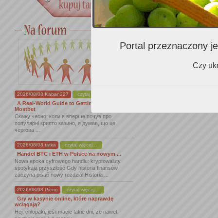
Portal przeznaczony je
Czy uko
2026/08/08 Kaban227
czytaj więcej...
A Real-World Guide to Getting Started With
Mostbet
Скажу чесно: коли я вперше почув про
популярні крипто казино, я думав, що це
чергова ...
2026/08/08 tatka
czytaj więcej...
Handel BTC i ETH w Polsce na nowym ...
Nowa epoka cyfrowego handlu: kryptowaluty
spotykają przyszłość Gdy historia finansów
zaczyna pisać nowy rozdział Historia ...
2026/08/08 Pierro
czytaj więcej...
Gry w kasynie online, które naprawdę
wciągają?
Hej, chłopaki, jeśli macie takie dni, że nawet