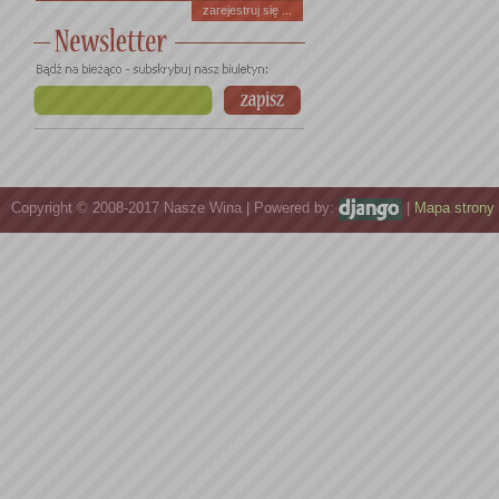
zarejestruj się ...
Copyright © 2008-2017 Nasze Wina | Powered by:
|
Mapa strony