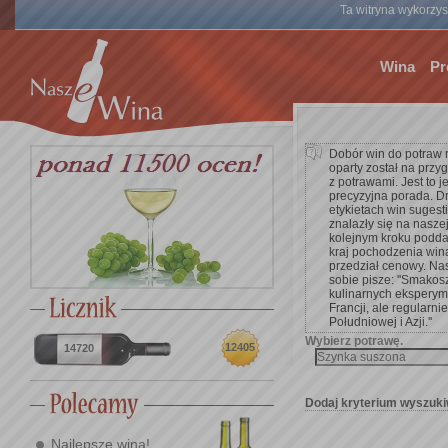
Ta witryna wykorzyst
Wina
Pr
Dobór win do potraw 
oparty został na przy
z potrawami. Jest to 
precyzyjna porada. D
etykietach win suges
znalazły się na nasze
kolejnym kroku poddać 
kraj pochodzenia win
przedział cenowy. Na
sobie pisze: ''Smakos
kulinarnych eksperym
Francji, ale regularnie
Południowej i Azji.''
Wybierz potrawę.
12405
14720
Dodaj kryterium wyszuki
Najlepsze wina!