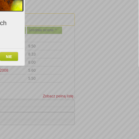
ich
Średnia ocena ^
9.50
8.33
NIE
8.00
 2008
5.60
5.50
Zobacz pełną listę.