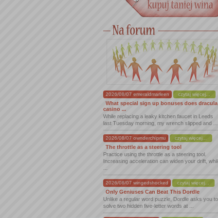
2026/08/07 emeraldmarleen
czytaj więcej...
What special sign up bonuses does dracula
casino ...
While replacing a leaky kitchen faucet in Leeds
last Tuesday morning, my wrench slipped and ...
2026/08/07 ownderchipmu
czytaj więcej...
The throttle as a steering tool
Practice using the throttle as a steering tool.
Increasing acceleration can widen your drift, whi
...
2026/08/07 wingedshocked
czytaj więcej...
Only Geniuses Can Beat This Dordle
Unlike a regular word puzzle, Dordle asks you to
solve two hidden five-letter words at ...