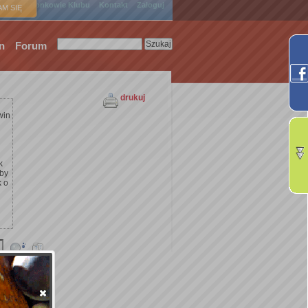
ówna
Członkowie Klubu
Kontakt
Zaloguj
M SIĘ
n
Forum
drukuj
win
k
żby
k o