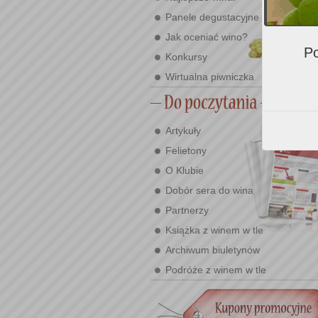
Panele degustacyjne
Jak oceniać wino?
Po
Konkursy
Wirtualna piwniczka
Artykuły
Felietony
O Klubie
Dobór sera do wina
Partnerzy
Książka z winem w tle
Archiwum biuletynów
Podróże z winem w tle