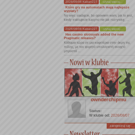
2026/08/06 Kaban227
czytaj więcej...
Które gry na automatach mają najlepsze
wypłaty?
No więc siadajcie, bo opowiem wam, jak to jest,
kiedy traktujecie kasyno nie jak rozrywkę, ...
2026/08/06 Kaban227
czytaj więcej...
Has casino slotroyals added the new
Pragmatic releases?
Κάθομαι τώρα σε μια καφετέρια στην άκρη της
πόλης, με τον φορητό υπολογιστή ανοιχτό
μπροστά ...
ownderchipmu
Status:
W klubie od:
2026/08/07
zarejestruj się ...