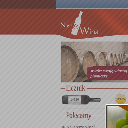
12405
14720
Najlepsze wina!