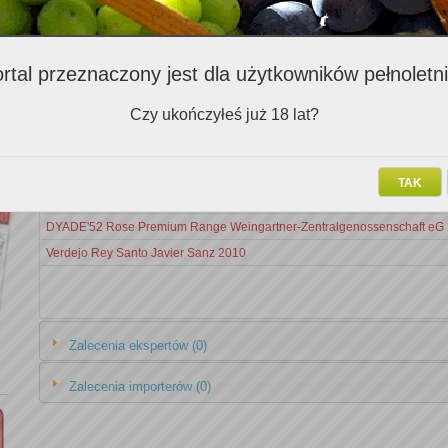
Zalecenia Klubowiczów (5)
rtal przeznaczony jest dla użytkowników pełnoletn
Nazwa v
Czy ukończyłeś już 18 lat?
Cabernet Sauvignon Carmenere Gran Cuvee Vina William Fevre 2006
Sauvignon Blanc Ernte Weingut Wohlmuth 2008
TAK
Muga Reserva Bodegas Muga 2004
DYADE'52 Rose Premium Range Weingartner-Zentralgenossenschaft eG
Verdejo Rey Santo Javier Sanz 2010
Zalecenia ekspertów (0)
Zalecenia importerów (0)