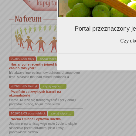
Portal przeznaczony je
Czy uko
Zalecenia i
2026/08/05 rixy1
czytaj więcej...
Has anyone recently joined lordofspins
Zalecenia K
casino this year?
It's always interesting how opinions change over
time. A casino that had mixed feedback a ...
2026/08/05 Hernyk
czytaj więcej...
Przejście ze zwykłych baterii na
akumulatorki
Siema. Muszę się trochę wyżalić i przy okazji
podpytać o radę, bo już mnie krew ...
2026/08/05 cosetteblack
czytaj więcej...
Nocna zmiana i cyfrowa ruletka
Jestem programistą, więc moje życie to ciągłe
siedzenie przed ekranem, picie kawy i
poprawianie błędów, ...