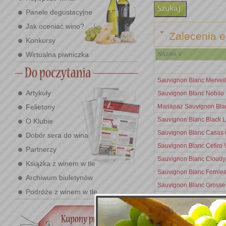
Panele degustacyjne
Jak oceniać wino?
Zalecenia e
Konkursy
Wirtualna piwniczka
Nazwa v
Sauvignon Blanc Mervei
Artykuły
Sauvignon Blanc Nobilo 
Felietony
Mariapaz Sauvignon Bla
Sauvignon Blanc Black 
O Klubie
Sauvignon Blanc Casas 
Dobór sera do wina
Sauvignon Blanc Cefiro
Partnerzy
Sauvignon Blanc Cloudy 
Książka z winem w tle
Sauvignon Blanc Fernle
Archiwum biuletynów
Sauvignon Blanc Grosse
Podróże z winem w tle
Sauvignon Blanc Late H