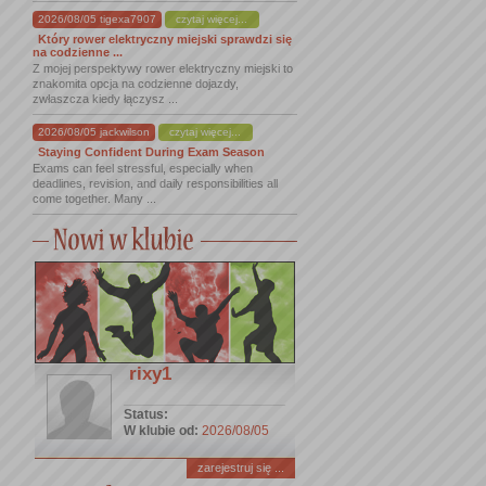
2026/08/05 tigexa7907
czytaj więcej...
Który rower elektryczny miejski sprawdzi się
na codzienne ...
Z mojej perspektywy rower elektryczny miejski to
znakomita opcja na codzienne dojazdy,
zwłaszcza kiedy łączysz ...
2026/08/05 jackwilson
czytaj więcej...
Staying Confident During Exam Season
Exams can feel stressful, especially when
deadlines, revision, and daily responsibilities all
come together. Many ...
rixy1
Status:
W klubie od:
2026/08/05
zarejestruj się ...