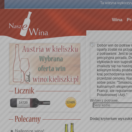
Ta witryna wykorzyst
Wina
Pr
Dobór win do potraw 
oparty został na przy
z potrawami. Jest to 
precyzyjna porada. D
etykietach win suges
znalazły się na nasze
kolejnym kroku poddać 
kraj pochodzenia win
przedział cenowy. Na
sobie pisze: ''Smakos
kulinarnych eksperym
Francji, ale regularnie
Południowej i Azji.''
Wybierz potrawę.
12405
14720
Dodaj kryterium wyszuki
Najlepsze wina!