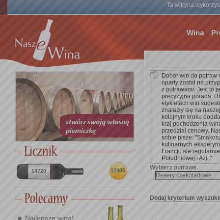
Ta witryna wykorzyst
Wina
Pr
Dobór win do potraw 
oparty został na przy
z potrawami. Jest to 
precyzyjna porada. D
etykietach win suges
znalazły się na nasze
kolejnym kroku poddać 
kraj pochodzenia win
przedział cenowy. Na
sobie pisze: ''Smakos
kulinarnych eksperym
Francji, ale regularnie
Południowej i Azji.''
Wybierz potrawę.
12405
14720
Dodaj kryterium wyszuki
Najlepsze wina!