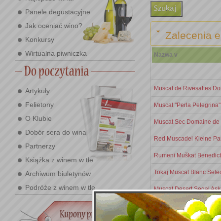
Panele degustacyjne
Jak oceniać wino?
Zalecenia e
Konkursy
Wirtualna piwniczka
Nazwa v
Muscat de Rivesaltes D
Artykuły
Felietony
Muscat "Perla Pelegrina
O Klubie
Muscat Sec Domaine de
Dobór sera do wina
Red Muscadel Kleine Pa
Partnerzy
Rumeni Muškat Benedict
Książka z winem w tle
Tokaj Muscat Blanc Sel
Archiwum biuletynów
Podróże z winem w tle
Muscat Desert Segal As
Muscat Jean-Pierre Hott