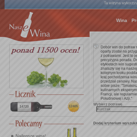
Ta witryna wykorzyst
Wina
Pr
Dobór win do potraw 
oparty został na przy
z potrawami. Jest to 
precyzyjna porada. D
etykietach win suges
znalazły się na nasze
kolejnym kroku poddać 
kraj pochodzenia win
przedział cenowy. Na
sobie pisze: ''Smakos
kulinarnych eksperym
Francji, ale regularnie
Południowej i Azji.''
Wybierz potrawę.
12405
14720
Dodaj kryterium wyszuki
Najlepsze wina!