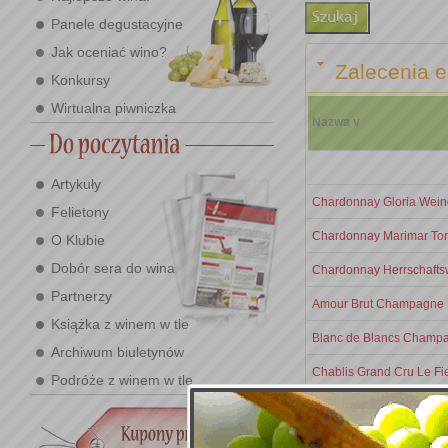
Panele degustacyjne
Jak oceniać wino?
Zalecenia e
Konkursy
Wirtualna piwniczka
Nazwa v
Artykuły
Chardonnay Gloria Weing
Felietony
Chardonnay Marimar Tor
O Klubie
Dobór sera do wina
Chardonnay Herrschafts
Partnerzy
Amour Brut Champagne 
Książka z winem w tle
Blanc de Blancs Champ
Archiwum biuletynów
Chablis Grand Cru Le Fi
Podróże z winem w tle
Chardonnay Casablanca 
Chardonnay Chassagne-M