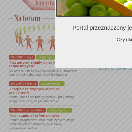
2010
Chardonnay Director's 
Chardonnay M3 Adelaide
Portal przeznaczony je
Czy uko
Zalecenia i
2026/08/05 rixy1
czytaj więcej...
Has anyone recently joined lordofspins
Zalecenia K
casino this year?
It's always interesting how opinions change over
time. A casino that had mixed feedback a ...
2026/08/05 Hernyk
czytaj więcej...
Przejście ze zwykłych baterii na
akumulatorki
Siema. Muszę się trochę wyżalić i przy okazji
podpytać o radę, bo już mnie krew ...
2026/08/05 cosetteblack
czytaj więcej...
Nocna zmiana i cyfrowa ruletka
Jestem programistą, więc moje życie to ciągłe
siedzenie przed ekranem, picie kawy i
poprawianie błędów, ...