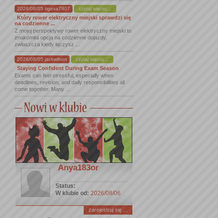
2026/08/05 tigexa7907
czytaj więcej...
Który rower elektryczny miejski sprawdzi się
na codzienne ...
Z mojej perspektywy rower elektryczny miejski to
znakomita opcja na codzienne dojazdy,
zwłaszcza kiedy łączysz ...
2026/08/05 jackwilson
czytaj więcej...
Staying Confident During Exam Season
Exams can feel stressful, especially when
deadlines, revision, and daily responsibilities all
come together. Many ...
Anya183or
Status:
W klubie od:
2026/08/06
zarejestruj się ...