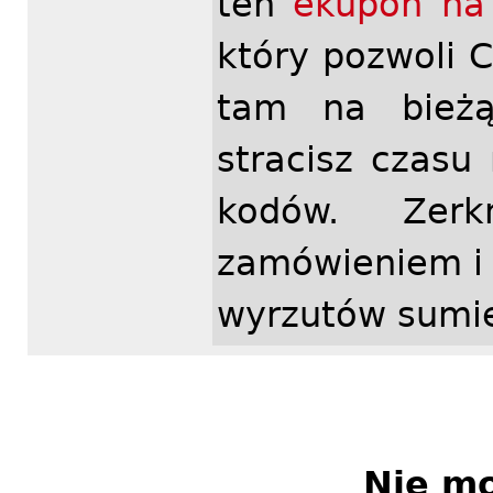
ten
ekupon na
który pozwoli C
tam na bieżą
stracisz czasu
kodów. Zer
zamówieniem i 
wyrzutów sumi
Nie m