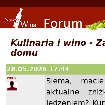
Kulinaria i wino -
domu
28.05.2026 17:44
Merion
Siema, maci
aktualne zni
jedzeniem? Ku