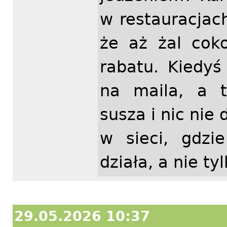
w restauracjac
że aż żal cok
rabatu. Kiedy
na maila, a 
susza i nic nie
w sieci, gdzi
działa, a nie t
29.05.2026 10:37