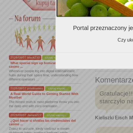
Portal przeznaczony je
Czy uko
2026/08/07 black230
czytaj więcej...
What special sign up bonuses does dracula
casino ...
Whenever people log into digital entertainment
hubs during their spare time, understanding how
Komentarz
different operators ...
2026/08/07 johnbarnes
czytaj więcej...
Gratulacje!
A Real-World Guide to Getting Started With
Mostbet
starczyło na
The honest truth is most platforms throw you into
the deep end with zero orientation ...
2026/08/07 James227
czytaj więcej...
Kieliszki Eisch
M
¿Qué hacer si olvidas las credenciales del
casino ...
Znasz to uczucie, kiedy siedzisz w swoim
ulubionym fotelu, popijasz herbatę i nagle