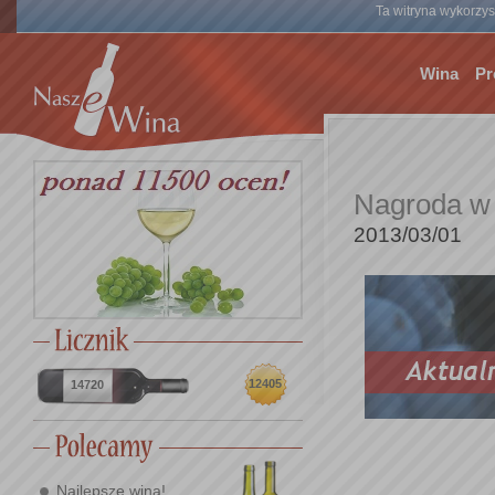
Ta witryna wykorzyst
Wina
Pr
Nagroda w K
2013/03/01
12405
14720
Najlepsze wina!