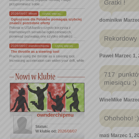
Gratki !
przypominasz sobie ...
2026/08/07 Mixon
czytaj więcej...
dominikw
Marzec
Ogłoszenia dla Polaków pomagają szybciej
znaleźć potrzebne oferty
Polonia w USA bardzo często korzysta z
internetowych serwisów ogłoszeniowych,
ponieważ pozwalają one szybko odnaleźć ...
Rekordowy 
2026/08/07 ownderchipmu
czytaj więcej...
The throttle as a steering tool
Paweł
Marzec 1, 
Practice using the throttle as a steering tool.
Increasing acceleration can widen your drift, while
...
717 punktó
miesiącu ;)
WineMike
Marzec
ownderchipmu
Ohohoho! :) 
Status:
W klubie od:
2026/08/07
mati
Marzec 1, 2