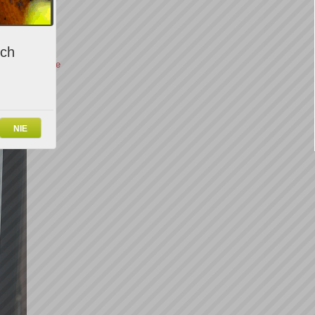
Carthago
ich
 Wina Wybrane
NIE