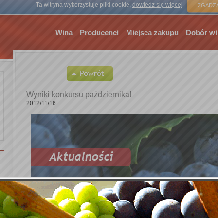
Strona gł
Ta witryna wykorzystuje pliki cookie,
dowiedz się więcej
ZGADZA
Wina
Producenci
Miejsca zakupu
Dobór wi
Wyniki konkursu października!
2012/11/16
Drodzy Klubowicze!
Kapituła Konkursu Klubu Nasze Wina wybrała zwycięzc