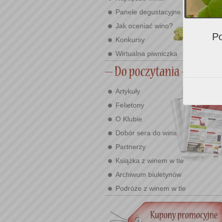
Panele degustacyjne
Jak oceniać wino?
Po
Konkursy
Wirtualna piwniczka
Artykuły
Felietony
O Klubie
Dobór sera do wina
Partnerzy
Książka z winem w tle
Archiwum biuletynów
Podróże z winem w tle