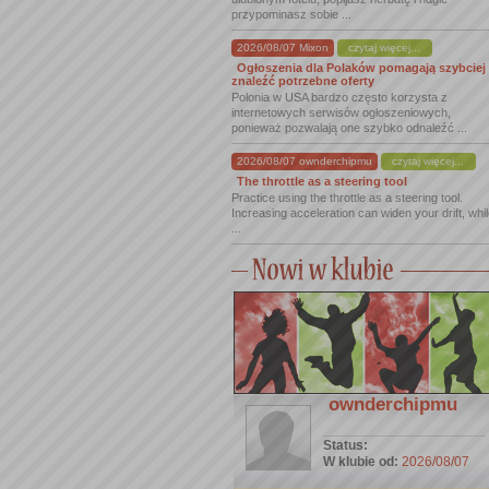
przypominasz sobie ...
2026/08/07 Mixon
czytaj więcej...
Ogłoszenia dla Polaków pomagają szybciej
znaleźć potrzebne oferty
Polonia w USA bardzo często korzysta z
internetowych serwisów ogłoszeniowych,
ponieważ pozwalają one szybko odnaleźć ...
2026/08/07 ownderchipmu
czytaj więcej...
The throttle as a steering tool
Practice using the throttle as a steering tool.
Increasing acceleration can widen your drift, whi
...
ownderchipmu
Status:
W klubie od:
2026/08/07