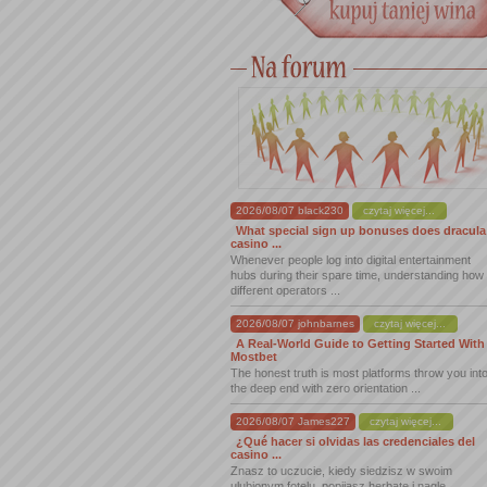
2026/08/07 black230
czytaj więcej...
What special sign up bonuses does dracula
casino ...
Whenever people log into digital entertainment
hubs during their spare time, understanding how
different operators ...
2026/08/07 johnbarnes
czytaj więcej...
A Real-World Guide to Getting Started With
Mostbet
The honest truth is most platforms throw you int
the deep end with zero orientation ...
2026/08/07 James227
czytaj więcej...
¿Qué hacer si olvidas las credenciales del
casino ...
Znasz to uczucie, kiedy siedzisz w swoim
ulubionym fotelu, popijasz herbatę i nagle