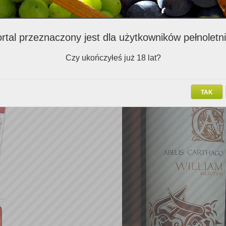
Klubowicz
lec
wygrał wino
Tempranillo William Selection Abelis 
rtal przeznaczony jest dla użytkowników pełnoletn
ufundowane przez importera
Marek Kondrat
Czy ukończyłeś już 18 lat?
Serdecznie gratulujemy!
TAK