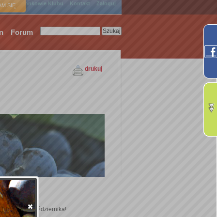
ówna
Członkowie Klubu
Kontakt
Zaloguj
M SIĘ
n
Forum
drukuj
ę Konkursu Października!