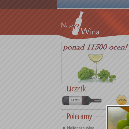
12405
14720
Najlepsze wina!