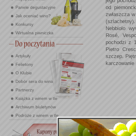
jego pochod
od piemonc
Panele degustacyjne
zwłaszcza w 
Jak oceniać wino?
(szlachetny)
Konkursy
Nebbiolo wy
Wirtualna piwniczka
Rosé, Vespo
pochodzi z 1
Pietro Cres
Artykuły
szczep. Pięt
karczowanie 
Felietony
O Klubie
Dobór sera do wina
Partnerzy
Książka z winem w tle
Archiwum biuletynów
Podróże z winem w tle