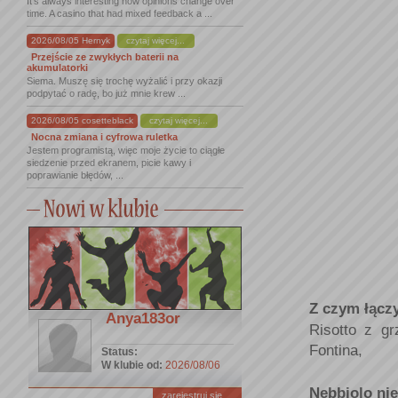
It's always interesting how opinions change over
time. A casino that had mixed feedback a ...
2026/08/05 Hernyk
czytaj więcej...
Przejście ze zwykłych baterii na
akumulatorki
Siema. Muszę się trochę wyżalić i przy okazji
podpytać o radę, bo już mnie krew ...
2026/08/05 cosetteblack
czytaj więcej...
Nocna zmiana i cyfrowa ruletka
Jestem programistą, więc moje życie to ciągłe
siedzenie przed ekranem, picie kawy i
poprawianie błędów, ...
Z czym łącz
Anya183or
Risotto z gr
Fontina,
Status:
W klubie od:
2026/08/06
Nebbiolo nie
zarejestruj się ...