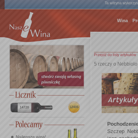
Ta witryna wykorzyst
Wina
Pr
Przejdź do listy artykułów
5 rzeczy o Nebbiolo
12405
14720
Pochodzeni
Szczep Nebb
Najlepsze wina!