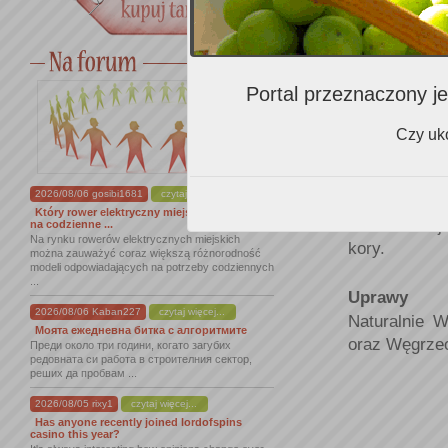
Portal przeznaczony je
Czy uko
2026/08/06 gosibi1681
czytaj więcej...
Charakterys
Który rower elektryczny miejski sprawdzi się
Nebbiolo daj
na codzienne ...
Na rynku rowerów elektrycznych miejskich
kory.
można zauważyć coraz większą różnorodność
modeli odpowiadających na potrzeby codziennych
...
Uprawy
2026/08/06 Kaban227
czytaj więcej...
Naturalnie W
Моята ежедневна битка с алгоритмите
oraz Węgrze
Преди около три години, когато загубих
редовната си работа в строителния сектор,
реших да пробвам ...
2026/08/05 rixy1
czytaj więcej...
Has anyone recently joined lordofspins
casino this year?