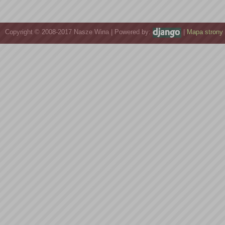
Copyright © 2008-2017 Nasze Wina | Powered by:
|
Mapa strony