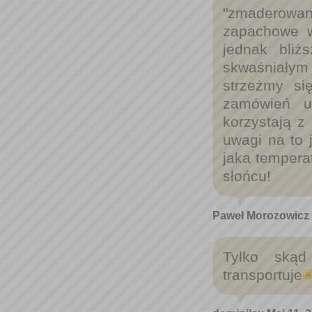
"zmaderowa
zapachowe w
jednak bliż
skwaśniałym
strzeżmy si
zamówień u
korzystają z
uwagi na to 
jaka tempera
słońcu!
Paweł Morozowicz
Tylko skąd
transportuje