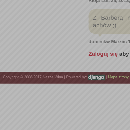
Rioja
Lut. 28, 2013
Z Barberą 
achów ;)
dominikw
Marzec 1
Zaloguj się
aby
Copyright © 2008-2017 Nasze Wina | Powered by:
|
Mapa strony