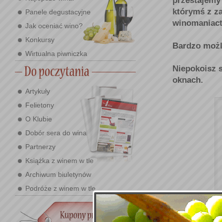
przestajemy 
którymś z za
Panele degustacyjne
winomaniac
Jak oceniać wino?
Konkursy
Bardzo możli
Wirtualna piwniczka
Niepokoisz 
oknach.
Artykuły
Felietony
O Klubie
Dobór sera do wina
Partnerzy
Książka z winem w tle
Archiwum biuletynów
Podróże z winem w tle