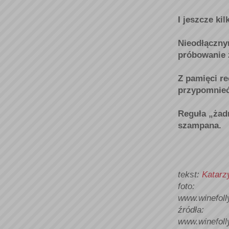
I jeszcze k
Nieodłączny
próbowanie 
Z pamięci re
przypomnieć
Reguła „żad
szampana.
tekst:
Katarz
foto:
www.winefoll
źródła:
www.winefoll