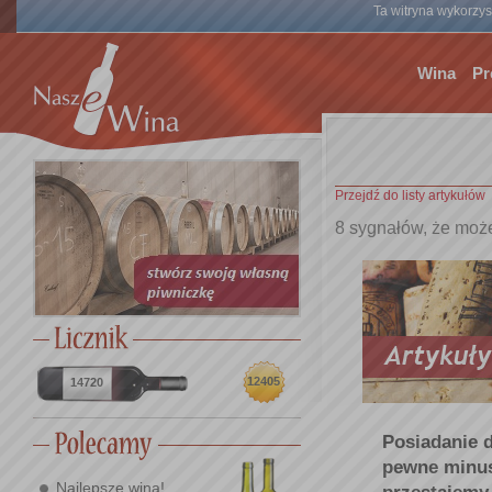
Ta witryna wykorzyst
Wina
Pr
Przejdź do listy artykułów
8 sygnałów, że mo
12405
14720
Posiadanie d
pewne minusy
Najlepsze wina!