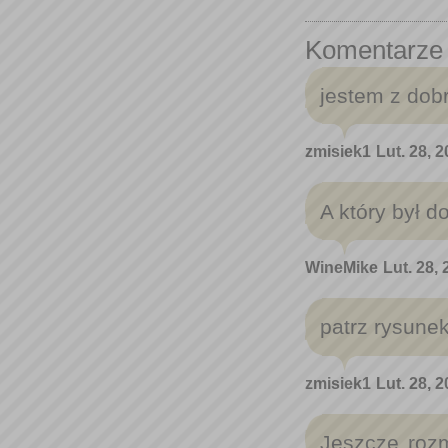
Komentarze
jestem z dob
zmisiek1
Lut. 28, 
A który był 
WineMike
Lut. 28,
patrz rysune
zmisiek1
Lut. 28, 
Jeszcze roz