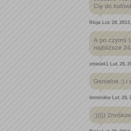
Cię do lodówk
Rioja
Lut. 28, 2013
A po czymś ta
najbliższe 24
zmisiek1
Lut. 28, 
Genialne :) i 
dominikw
Lut. 28,
:))))) Zmiśko