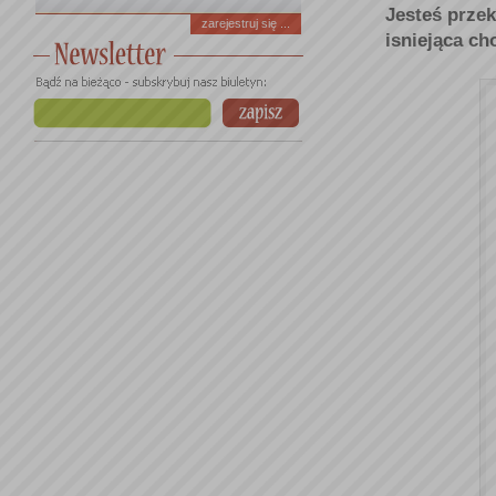
Jesteś prze
zarejestruj się ...
isniejąca ch