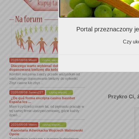
Portal przeznaczony je
Czy uko
2026/08/08 Mixon
czytaj więcej...
Dlaczego warto wybierać dobrze
dopasowaną bieliznę dla kobiet
Komfort noszenia zależy przede wszystkim od
właściwego dopasowania bielizny do sylwetki.
Zbyt ciasne lub zbyt ...
2026/08/08 James227
czytaj więcej...
Przykro Ci, 
¿De qué forma encripta casino bassbet
España los ...
Mam trzydzieści osiem lat, od piętnastu pracuję w
tej samej firmie ubezpieczeniowej, gdzie każdy
dzień ...
2026/08/08 Mixon
czytaj więcej...
Kancelaria Adwokacka Wojciech Malinowski
Opole
Zagadnienia związane z prawem budowlanym