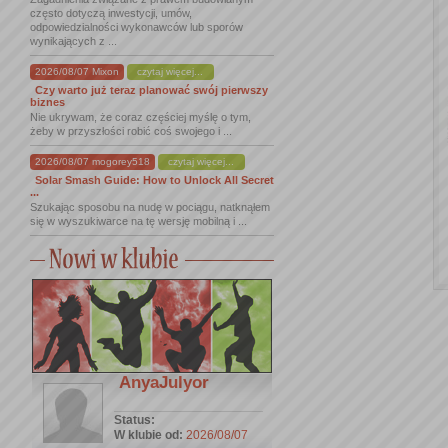
często dotyczą inwestycji, umów,
odpowiedzialności wykonawców lub sporów
wynikających z ...
2026/08/07 Mixon
czytaj więcej...
Czy warto już teraz planować swój pierwszy
biznes
Nie ukrywam, że coraz częściej myślę o tym,
żeby w przyszłości robić coś swojego i ...
2026/08/07 mogorey518
czytaj więcej...
Solar Smash Guide: How to Unlock All Secret
...
Szukając sposobu na nudę w pociągu, natknąłem
się w wyszukiwarce na tę wersję mobilną i ...
AnyaJulyor
Status:
W klubie od:
2026/08/07