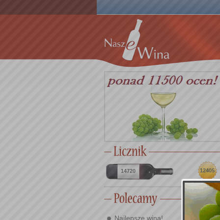
12405
14720
Najlepsze wina!