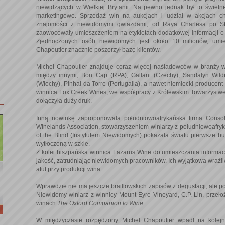
niewidzących w Wielkiej Brytanii. Na pewno jednak był to świetn
marketingowe. Sprzedaż win na aukcjach i udział w akcjach c
znajomości z niewidomymi gwiazdami, od Raya Charlesa po St
zaowocowały umieszczeniem na etykietach dodatkowej informacji o
Zjednoczonych osób niewidomych jest około 10 milionów, umie
Chapoutier znacznie poszerzył bazę klientów.
Michel Chapoutier znajduje coraz więcej naśladowców w branży wini
między innymi, Bon Cap (RPA), Gallant (Czechy), Sandalyn Wilder
(Włochy), Pinhal da Torre (Portugalia), a nawet niemiecki producent
winnica Fox Creek Wines, we współpracy z Królewskim Towarzystwe
dołączyła duży druk.
Inną nowinkę zaproponowała południowoafrykańska firma Conso
Winelands Association, stowarzyszeniem winiarzy z południowoafryka
of the Blind (Instytutem Niewidomych) pokazała światu pierwsze but
wytłoczoną w szkle.
Z kolei hiszpańska winnica Lazarus Wine do umieszczania informacj
jakość, zatrudniając niewidomych pracowników. Ich wyjątkowa wrażl
atut przy produkcji wina.
Wprawdzie nie ma jeszcze braillowskich zapisów z degustacji, ale po
Niewidomy winiarz z winnicy Mount Eyre Vineyard, C.P. Lin, przeło
winach
The Oxford Companion to Wine
.
W międzyczasie rozpędzony Michel Chapoutier wpadł na kolejn