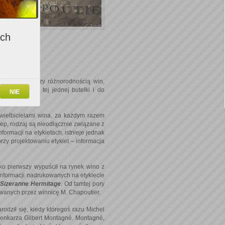
ich
pie, sycić oczy różnorodnością win,
czyli wybrania tej jednej butelki i do
NIE
wielbicielami wina, za każdym razem
zep, rodzaj są nieodłącznie związane z
ormacji na etykietach, istnieje jednak
przy projektowaniu etykiet – informacja
ko pierwszy wypuścił na rynek wino z
 informacji nadrukowanych na etykiecie
 Sizeranne Hermitage
. Od tamtej pory
owanych przez winnicę M. Chapoutier.
rodził się, kiedy któregoś razu Michel
senkarza Gilbert Montagné. Montagné,