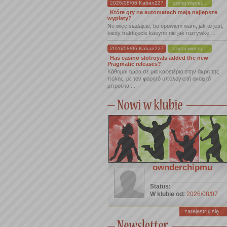
2026/08/06 Kaban227
czytaj więcej...
Które gry na automatach mają najlepsze
wypłaty?
No więc siadajcie, bo opowiem wam, jak to jest,
kiedy traktujecie kasyno nie jak rozrywkę, ...
2026/08/06 Kaban227
czytaj więcej...
Has casino slotroyals added the new
Pragmatic releases?
Κάθομαι τώρα σε μια καφετέρια στην άκρη της
πόλης, με τον φορητό υπολογιστή ανοιχτό
μπροστά ...
ownderchipmu
Status:
W klubie od:
2026/08/07
zarejestruj się ...