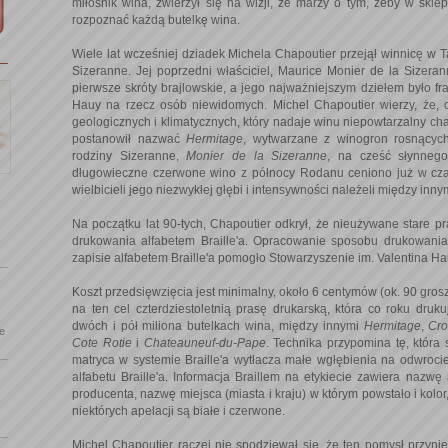
miłośnik wina, zwierzył się na wizji, że marzy o tym, żeby w skle
rozpoznać każdą butelkę wina.
Wiele lat wcześniej dziadek Michela Chapoutier przejął winnicę w 
Sizeranne. Jej poprzedni właściciel, Maurice Monier de la Sizer
pierwsze skróty brajlowskie, a jego najważniejszym dziełem było fr
Hauy na rzecz osób niewidomych. Michel Chapoutier wierzy, że,
geologicznych i klimatycznych, który nadaje winu niepowtarzalny cha
postanowił nazwać
Hermitage
, wytwarzane z winogron rosnącyc
rodziny Sizeranne,
Monier de la Sizeranne
, na cześć słynneg
długowieczne czerwone wino z północy Rodanu ceniono już w cza
wielbicieli jego niezwykłej głębi i intensywności należeli między inny
Na początku lat 90-tych, Chapoutier odkrył, że nieużywane stare pr
drukowania alfabetem Braille'a. Opracowanie sposobu drukowania 
zapisie alfabetem Braille'a pomogło Stowarzyszenie im. Valentina Ha
Koszt przedsięwzięcia jest minimalny, około 6 centymów (ok. 90 grosz
na ten cel czterdziestoletnią prasę drukarską, która co roku druk
dwóch i pół miliona butelkach wina, między innymi
Hermitage
,
Cro
le
Cote Rotie
i
Chateauneuf-du-Pape
. Technika przypomina tę, która 
matryca w systemie Braille'a wytłacza małe wgłębienia na odwrocie 
alfabetu Braille'a. Informacja Braillem na etykiecie zawiera nazwę
producenta, nazwę miejsca (miasta i kraju) w którym powstało i kolo
niektórych apelacji są białe i czerwone.
Michel Chapoutier raczej nie spodziewał się, że ten pomysł przyn