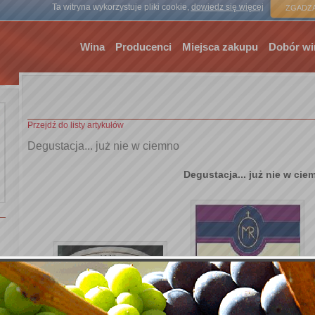
Strona gł
Ta witryna wykorzystuje pliki cookie,
dowiedz się więcej
ZGADZA
Wina
Producenci
Miejsca zakupu
Dobór wi
Przejdź do listy artykułów
Degustacja... już nie w ciemno
Degustacja... już nie w cie