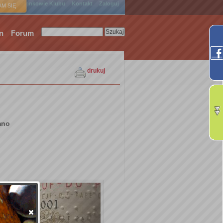
ówna
Członkowie Klubu
Kontakt
Zaloguj
M SIĘ
n
Forum
drukuj
mno