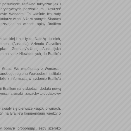
e posunięcie zarówno taktyczne jak i
harytatywnych pozwoliła mu zawrzeć
evie Wondera. To właśnie ich rady
 kolorze wina. A że w samych Stanach
szczając na winach opisy Braillem
arskiej i nie tylko. Należą do nich,
ness (Australia), Azienda Ciavolich
 piwa – Germany's Uerige. Australijska
m na rzecz Niewidomych, do Braille'a
l Glass. We współpracy z Worcester
ńskiego regionu Worcester, i Institute
elki z informacją w systemie Braille'a
i Braillem na etykietach dodała nową
iwość na smaki i zapachy to dodatkowy
jawiały się pierwsze książki o winach.
żył na Braille'a kompendium wiedzy o
y pomysł proponując, żeby szeroko