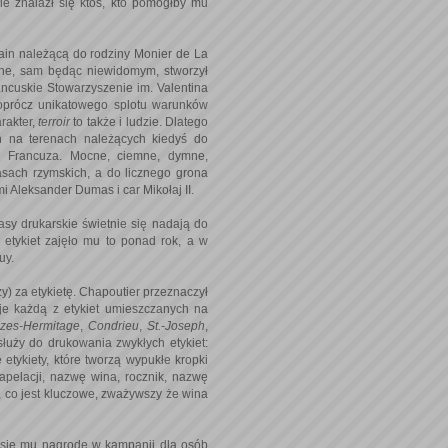
pie znalazł się ktoś, kto pomógłby mu
Tain należącą do rodziny Monier de La
anne, sam będąc niewidomym, stworzył
ancuskie Stowarzyszenie im. Valentina
 oprócz unikatowego splotu warunków
rakter,
terroir
to także i ludzie. Dlatego
h na terenach należących kiedyś do
o Francuza. Mocne, ciemne, dymne,
sach rzymskich, a do licznego grona
mi Aleksander Dumas i car Mikołaj II.
asy drukarskie świetnie się nadają do
etykiet zajęło mu to ponad rok, a w
uy.
y) za etykietę. Chapoutier przeznaczył
uje każdą z etykiet umieszczanych na
zes-Hermitage
,
Condrieu
,
St.-Joseph
,
służy do drukowania zwykłych etykiet:
etykiety, które tworzą wypukłe kropki
 apelacji, nazwę wina, rocznik, nazwę
r, co jest kluczowe, zważywszy że wina
iesie mu nagrodę w kampanii dla osób