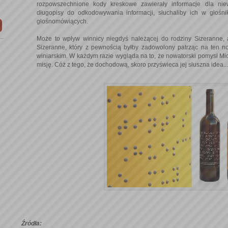
rozpowszechnione kody kreskowe zawierały informacje dla ni
długopisy do odkodowywania informacji, słuchaliby ich w głośn
głośnomówiących.
Może to wpływ winnicy niegdyś należącej do rodziny Sizeranne
Sizeranne, który z pewnością byłby zadowolony patrząc na ten no
winiarskim. W każdym razie wygląda na to, że nowatorski pomysł Mi
misję. Cóż z tego, że dochodową, skoro przyświeca jej słuszna idea...
Źródła: