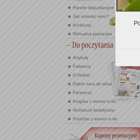
Panele degustacyjne
Jak oceniać wino?
Po
Konkursy
Wirtualna piwniczka
Artykuły
Felietony
O Klubie
Dobór sera do wina
Partnerzy
Książka z winem w tle
Archiwum biuletynów
Podróże z winem w tle