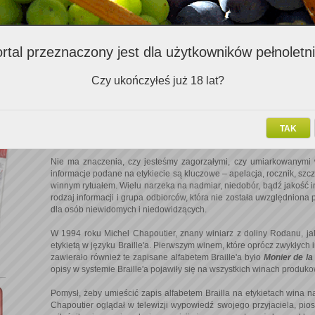
rtal przeznaczony jest dla użytkowników pełnoletn
Czy ukończyłeś już 18 lat?
Każdy z nas lubi przechadzać się między półkami z winem w skle
etykiet, kolorów. To przyjemność, która jest wstępem do kolejnej, 
TAK
następnej – smakowania wina.
Nie ma znaczenia, czy jesteśmy zagorzałymi, czy umiarkowanymi 
informacje podane na etykiecie są kluczowe – apelacja, rocznik, szc
winnym rytuałem. Wielu narzeka na nadmiar, niedobór, bądź jakość inf
rodzaj informacji i grupa odbiorców, która nie została uwzględniona 
dla osób niewidomych i niedowidzących.
W 1994 roku Michel Chapoutier, znany winiarz z doliny Rodanu, ja
etykietą w języku Braille'a. Pierwszym winem, które oprócz zwykłych
zawierało również te zapisane alfabetem Braille'a było
Monier de la
opisy w systemie Braille'a pojawiły się na wszystkich winach produk
Pomysł, żeby umieścić zapis alfabetem Brailla na etykietach wina na
Chapoutier oglądał w telewizji wypowiedź swojego przyjaciela, pio