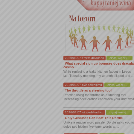
2026/08/07 emeraldmarleen
czytaj więcej...
What special sign up bonuses does dracula
casino ...
While replacing a leaky kitchen faucet in Leeds
last Tuesday morning, my wrench slipped and ...
2026/08/07 ownderchipmu
czytaj więcej...
The throttle as a steering tool
Practice using the throttle as a steering tool.
Increasing acceleration can widen your drift, whi
...
2026/08/07 wingedshocked
czytaj więcej...
Only Geniuses Can Beat This Dordle
Unlike a regular word puzzle, Dordle asks you to
solve two hidden five-letter words at ...